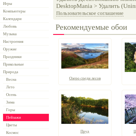
Игры
DesktopMania > Удалить (Unins
Компьютеры
Пользовательское соглашение
Календари
Рекомендуемые обои
Любовь
Музыка
Настроения
Оружие
Праздники
Прикольные
Природа
Озеро среди лесов
Весна
Лето
Осень
Зима
Горы
Пейзажи
Цветы
Пруд
Ц
Космос