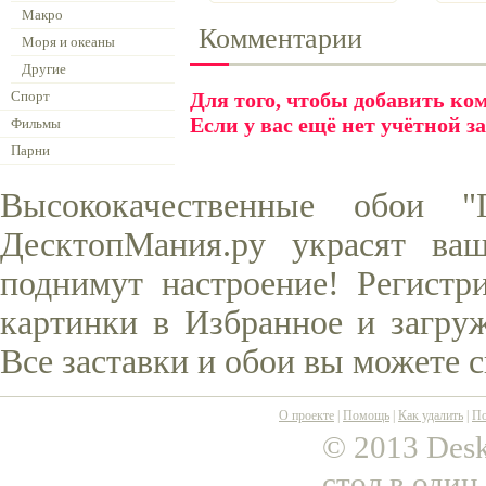
Макро
Комментарии
Моря и океаны
Другие
Спорт
Для того, чтобы добавить к
Если у вас ещё нет учётной з
Фильмы
Парни
Высококачественные обои "
ДесктопМания.ру украсят ва
поднимут настроение! Регистр
картинки в Избранное и загруж
Все заставки и обои вы можете 
О проекте
|
Помощь
|
Как удалить
|
По
© 2013 Desk
стол в один