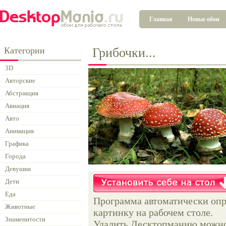
Главная
Новые обои
Категории
Грибочки...
3D
Авторские
Абстракция
Авиация
Авто
Анимация
Графика
Города
Девушки
Дети
Еда
Программа автоматически опр
Животные
картинку на рабочем столе.
Знаменитости
Удалить Десктопманию можно 