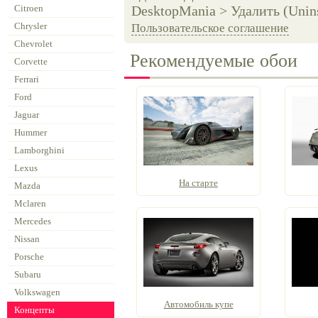
Citroen
DesktopMania > Удалить (Unins
Chrysler
Пользовательское соглашение
Chevrolet
Рекомендуемые обои
Corvette
Ferrari
Ford
Jaguar
Hummer
Lamborghini
Lexus
На старте
Mazda
Mclaren
Mercedes
Nissan
Porsche
Subaru
Volkswagen
Автомобиль купе
Концепты