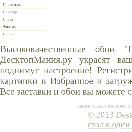
Прикольные
Природа
Спорт
Фильмы
Парни
Высококачественные обои 
ДесктопМания.ру украсят ва
поднимут настроение! Регистр
картинки в Избранное и загруж
Все заставки и обои вы можете 
О проекте
|
Помощь
|
Как удалить
|
По
© 2013 Desk
стол в один