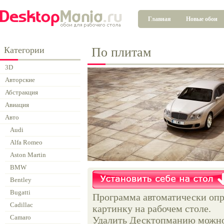
Главная
Новые обои
Категории
По плитам
3D
Авторские
Абстракция
Авиация
Авто
Audi
Alfa Romeo
Aston Martin
BMW
Bentley
Bugatti
Программа автоматически опр
Cadillac
картинку на рабочем столе.
Camaro
Удалить Десктопманию можно 