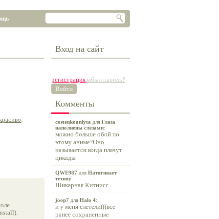
ощь
Вход на сайт
регистрация
забыл пароль?
Войти
Комменты
красиво
,
costenkoaniyta
для
Глаза
наполнены слезами
:
можно больше обой по
этому аниме?Оно
называется:когда плачут
цикады
QWE987
для
Натягивает
тетиву
:
Шикарная Китнисс
joop7
для
Halo 4
:
оле.
и у меня слетели(((все
tall).
ранее сохраненные