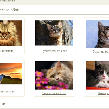
е соглашение
емые обои
ый взгляд
Гуляет сам по себе
Ушки на ма
чаю рассвет
Светлорыжий бес
Котофе
рии