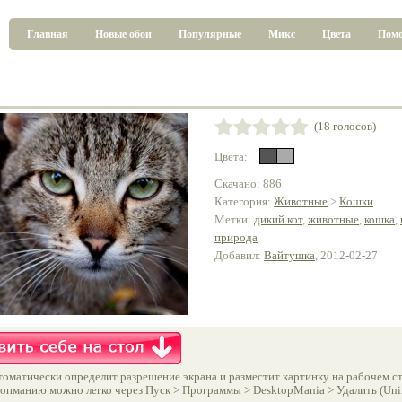
Главная
Новые обои
Популярные
Микс
Цвета
Пом
(18 голосов)
Цвета:
Скачано: 886
Категория:
Животные
>
Кошки
Метки:
дикий кот
,
животные
,
кошка
,
природа
Добавил:
Вайтушка
, 2012-02-27
оматически определит разрешение экрана и разместит картинку на рабочем ст
опманию можно легко через Пуск > Программы > DesktopMania > Удалить (Unins