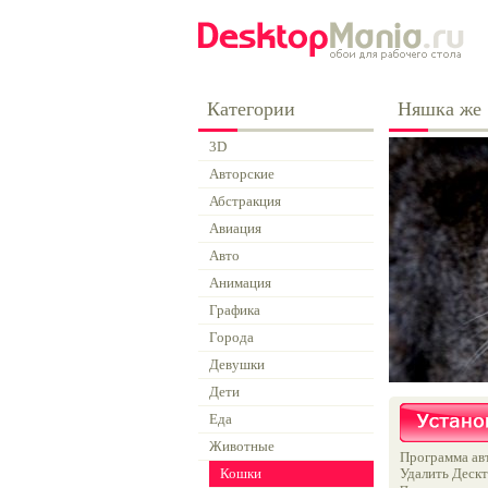
Категории
Няшка же
3D
Авторские
Абстракция
Авиация
Авто
Анимация
Графика
Города
Девушки
Дети
Еда
Животные
Программа авт
Кошки
Удалить Дескт