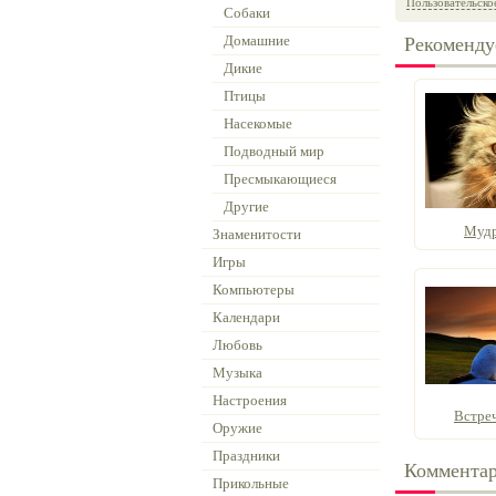
Пользовательско
Собаки
Домашние
Рекоменду
Дикие
Птицы
Насекомые
Подводный мир
Пресмыкающиеся
Другие
Мудр
Знаменитости
Игры
Компьютеры
Календари
Любовь
Музыка
Настроения
Встре
Оружие
Праздники
Коммента
Прикольные