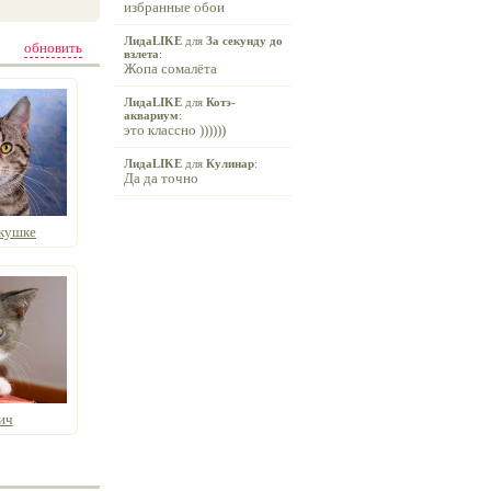
избранные обои
ЛидаLIKE
для
За секунду до
обновить
взлета
:
Жопа сомалёта
ЛидаLIKE
для
Котэ-
аквариум
:
это классно ))))))
ЛидаLIKE
для
Кулинар
:
Да да точно
кушке
ич