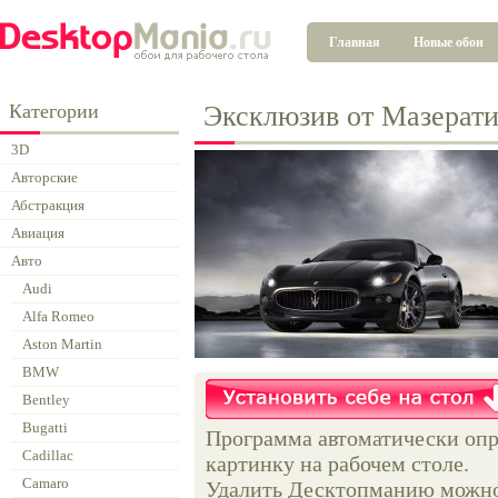
Главная
Новые обои
Категории
Эксклюзив от Мазерат
3D
Авторские
Абстракция
Авиация
Авто
Audi
Alfa Romeo
Aston Martin
BMW
Bentley
Bugatti
Программа автоматически опр
Cadillac
картинку на рабочем столе.
Camaro
Удалить Десктопманию можно 