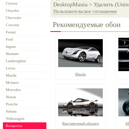
Citroen
DesktopMania > Удалить (Unins
Chrysler
Пользовательское соглашение
Chevrolet
Рекомендуемые обои
Corvette
Ferrari
Ford
Jaguar
Hummer
Lamborghini
Lexus
Mazda
Mazda
Mclaren
Mercedes
Nissan
Porsche
Subaru
Volkswagen
Выставочный образец
М
Концепты