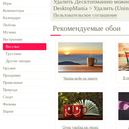
Удалить Десктопманию можно 
Игры
DesktopMania > Удалить (Unins
Компьютеры
Пользовательское соглашение
Календари
Любовь
Рекомендуемые обои
Музыка
Настроения
Веселые
Грустные
Другие эмоции
Оружие
Праздники
В п
Чашка кофе на закате
Прикольные
Природа
Спорт
Фильмы
Парни
Одна улыбка на двоих