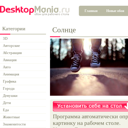
Главная
Новые обои
Категории
Солнце
3D
Авторские
Абстракция
Авиация
Авто
Анимация
Графика
Города
Девушки
Дети
Еда
Программа автоматически опр
Животные
картинку на рабочем столе.
Знаменитости