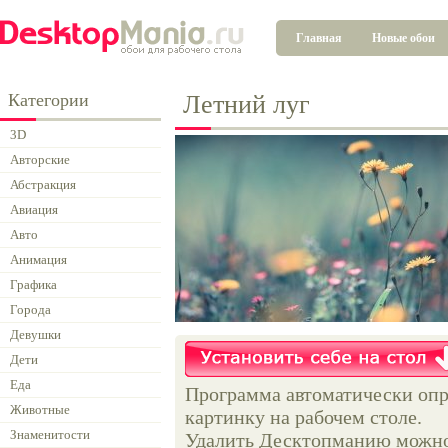
Главная
Новые обои
Категории
Летний луг
3D
Авторские
Абстракция
Авиация
Авто
Анимация
Графика
Города
Девушки
Дети
Еда
Программа автоматически опр
Животные
картинку на рабочем столе.
Знаменитости
Удалить Десктопманию можно 