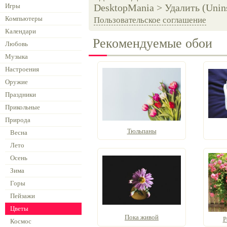
Игры
DesktopMania > Удалить (Unins
Компьютеры
Пользовательское соглашение
Календари
Рекомендуемые обои
Любовь
Музыка
Настроения
Оружие
Праздники
Прикольные
Природа
Тюльпаны
Весна
Лето
Осень
Зима
Горы
Пейзажи
Цветы
Пока живой
Р
Космос