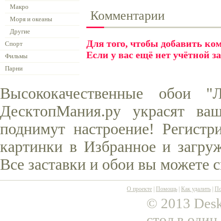
Макро
Комментарии
Моря и океаны
Другие
Для того, чтобы добавить к
Спорт
Если у вас ещё нет учётной з
Фильмы
Парни
Высококачественные обои "
ДесктопМания.ру украсят ва
поднимут настроение! Регистр
картинки в Избранное и загруж
Все заставки и обои вы можете 
О проекте
|
Помощь
|
Как удалить
|
По
© 2013 Desk
стол в один