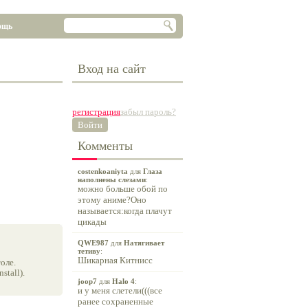
ощь
Вход на сайт
регистрация
забыл пароль?
Войти
Комменты
costenkoaniyta
для
Глаза
наполнены слезами
:
можно больше обой по
этому аниме?Оно
называется:когда плачут
цикады
QWE987
для
Натягивает
тетиву
:
Шикарная Китнисс
оле.
tall).
joop7
для
Halo 4
:
и у меня слетели(((все
ранее сохраненные