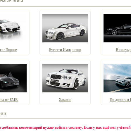
емые обои
rcar Порше
Бугатти Император
В полумр
ка от БМВ
Хаманн
По дорогам
рии
бы добавить комментарий нужно
войти в систему
. Если у вас ещё нет учётной