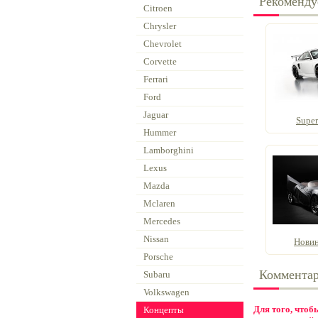
Рекоменду
Citroen
Chrysler
Chevrolet
Corvette
Ferrari
Ford
Jaguar
Supe
Hummer
Lamborghini
Lexus
Mazda
Mclaren
Mercedes
Nissan
Новин
Porsche
Коммента
Subaru
Volkswagen
Для того, что
Концепты