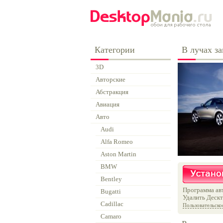
Категории
В лучах за
3D
Авторские
Абстракция
Авиация
Авто
Audi
Alfa Romeo
Aston Martin
BMW
Bentley
Программа авт
Bugatti
Удалить Дескт
Cadillac
Пользовательско
Camaro