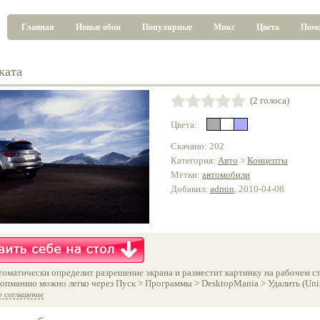
Главная
Новые обои
Популярные
Микс
Цвета
Пом
ката
(2 голоса)
Цвета:
Скачано: 202
Категория:
Авто
>
Концепты
Метки:
автомобили
Добавил:
admin
, 2010-04-08
оматически определит разрешение экрана и разместит картинку на рабочем ст
опманию можно легко через Пуск > Программы > DesktopMania > Удалить (Unins
е соглашение