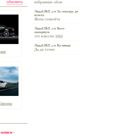
обновить
избранные обои
ЛидаLIKE
для
За секунду до
взлета
:
Жопа сомалёта
ЛидаLIKE
для
Котэ-
аквариум
:
это классно ))))))
ЛидаLIKE
для
Кулинар
:
Да да точно
аке
 Европы
 записи -