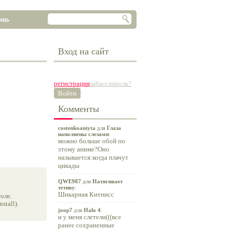
ощь
Вход на сайт
регистрация
забыл пароль?
Войти
Комменты
costenkoaniyta
для
Глаза
наполнены слезами
:
можно больше обой по
этому аниме?Оно
называется:когда плачут
цикады
QWE987
для
Натягивает
тетиву
:
Шикарная Китнисс
оле.
tall).
joop7
для
Halo 4
:
и у меня слетели(((все
ранее сохраненные