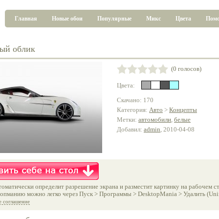
Главная
Новые обои
Популярные
Микс
Цвета
Пом
ый облик
(0 голосов)
Цвета:
Скачано: 170
Категория:
Авто
>
Концепты
Метки:
автомобили
,
белые
Добавил:
admin
, 2010-04-08
оматически определит разрешение экрана и разместит картинку на рабочем ст
опманию можно легко через Пуск > Программы > DesktopMania > Удалить (Unins
е соглашение