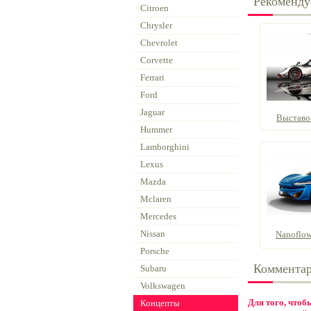
Рекоменду
Citroen
Chrysler
Chevrolet
Corvette
Ferrari
Ford
Jaguar
Выставо
Hummer
Lamborghini
Lexus
Mazda
Mclaren
Mercedes
Nissan
Nanoflowc
Porsche
Коммента
Subaru
Volkswagen
Для того, что
Концепты