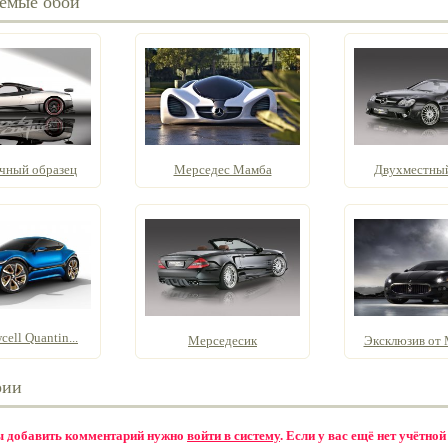
емые обои
чный образец
Мерседес Мамба
Двухместны
ell Quantin...
Мерседесик
Эксклюзив от М
рии
бы добавить комментарий нужно
войти в систему
. Если у вас ещё нет учётной