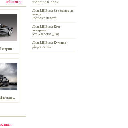
обновить
избранные обои
ЛидаLIKE
для
За секунду до
взлета
:
Жопа сомалёта
ЛидаLIKE
для
Котэ-
аквариум
:
это классно ))))))
ЛидаLIKE
для
Кулинар
:
Да да точно
й мерин
азерат...
 записи -