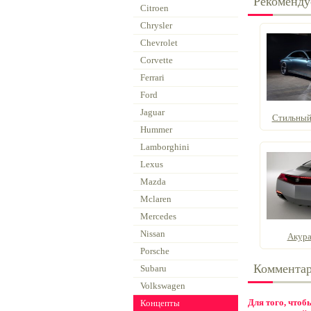
Рекоменду
Citroen
Chrysler
Chevrolet
Corvette
Ferrari
Ford
Jaguar
Стильный 
Hummer
Lamborghini
Lexus
Mazda
Mclaren
Mercedes
Nissan
Акура
Porsche
Коммента
Subaru
Volkswagen
Для того, что
Концепты