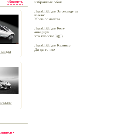
обновить
избранные обои
ЛидаLIKE
для
За секунду до
взлета
:
Жопа сомалёта
ЛидаLIKE
для
Котэ-
аквариум
:
это классно ))))))
ЛидаLIKE
для
Кулинар
:
Да да точно
 мазда
металле
 записи -