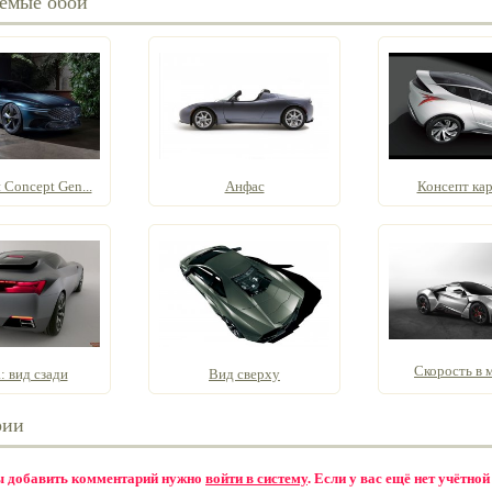
емые обои
Concept Gen...
Анфас
Консепт кар
Скорость в 
: вид сзади
Вид сверху
рии
бы добавить комментарий нужно
войти в систему
. Если у вас ещё нет учётной