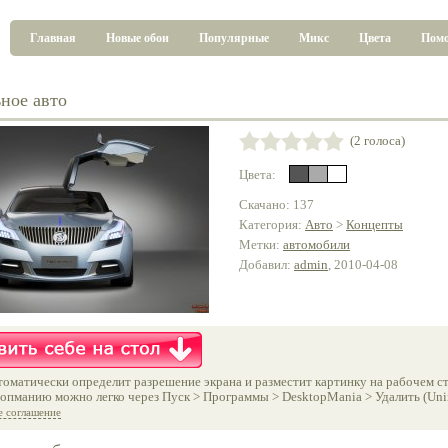
Главная
Новые обои
Популярные
Микс
Цвета
Пом
ное авто
(2 голоса)
Цвета:
Скачано: 137
Категория:
Авто
>
Концепты
Метки:
автомобили
Добавил:
admin
, 2010-04-08
оматически определит разрешение экрана и разместит картинку на рабочем ст
опманию можно легко через Пуск > Программы > DesktopMania > Удалить (Unins
е соглашение