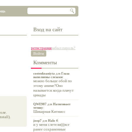
ощь
Вход на сайт
регистрация
забыл пароль?
Войти
Комменты
costenkoaniyta
для
Глаза
наполнены слезами
:
можно больше обой по
этому аниме?Оно
называется:когда плачут
цикады
QWE987
для
Натягивает
тетиву
:
Шикарная Китнисс
оле.
tall).
joop7
для
Halo 4
:
и у меня слетели(((все
ранее сохраненные