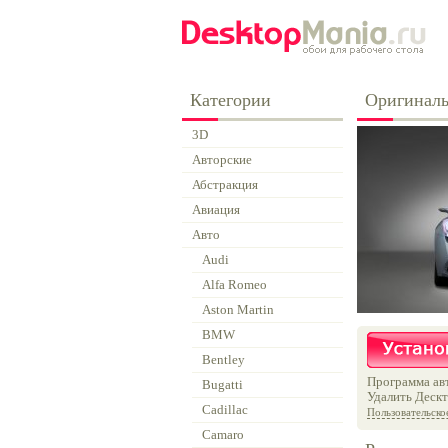
Категории
Оригиналь
3D
Авторские
Абстракция
Авиация
Авто
Audi
Alfa Romeo
Aston Martin
BMW
Bentley
Программа авт
Bugatti
Удалить Дескт
Cadillac
Пользовательско
Camaro