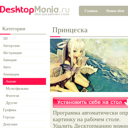
Главная
Новые обои
Категории
Принцеска
3D
Авторские
Абстракция
Авиация
Авто
Анимация
Аниме
Мультфильмы
Фэнтези
Другие
Графика
Программа автоматически опр
Города
картинку на рабочем столе.
Девушки
Удалить Десктопманию можно 