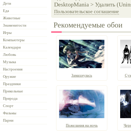
Дети
DesktopMania > Удалить (Unins
Еда
Пользовательское соглашение
Животные
Рекомендуемые обои
Знаменитости
Игры
Компьютеры
Календари
Любовь
Музыка
Настроения
Замахнулась
Сум
Оружие
Праздники
Прикольные
Природа
Спорт
Фильмы
Парни
Пожелания на ночь
Черн