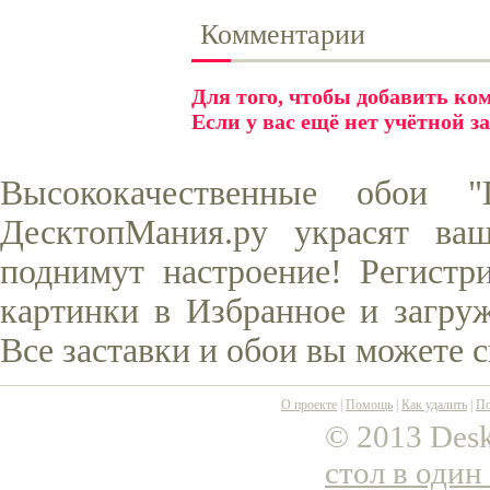
Комментарии
Для того, чтобы добавить к
Если у вас ещё нет учётной з
Высококачественные обои 
ДесктопМания.ру украсят ва
поднимут настроение! Регистр
картинки в Избранное и загруж
Все заставки и обои вы можете 
О проекте
|
Помощь
|
Как удалить
|
По
© 2013 Desk
стол в один