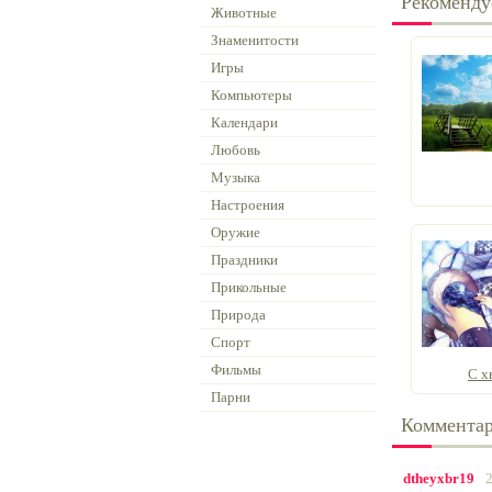
Рекоменду
Животные
Знаменитости
Игры
Компьютеры
Календари
Любовь
Музыка
Настроения
Оружие
Праздники
Прикольные
Природа
Спорт
Фильмы
С х
Парни
Коммента
dtheyxbr19