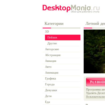
Категории
Летний де
3D
Пейзаж
Другие
Авторские
Абстракция
Авиация
Авто
Анимация
Графика
Города
Программа авт
Девушки
Удалить Дескт
Дети
Пользовательско
Еда