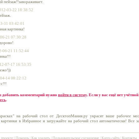
й пейзаж!!завораживает.
012-03-22 18:38:52
ейзаж.
3-31 03:42:01
ная картинка!
06-21 07:30:28
дорово!
2-06-21 11:52:44
нка!!!
12-07-17 16:53:35
ежо!))
04-14 08:22:12
с!!!
бы добавить комментарий нужно
войти в систему
. Если у вас ещё нет учётной
есь
.
красках" на рабочий стол от ДесктопМания.ру украсят ваше рабочее мес
 картинки в Избранное и загружайте на рабочий стол автоматически! Все 
 проекте
|
Помощь
|
Как удалить
|
Пользовательское соглашение
|
Карта сайта
|
Контакты