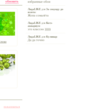
обновить
избранные обои
ЛидаLIKE
для
За секунду до
взлета
:
Жопа сомалёта
ЛидаLIKE
для
Котэ-
аквариум
:
это классно ))))))
ЛидаLIKE
для
Кулинар
:
Да да точно
блоко
пожаловаться