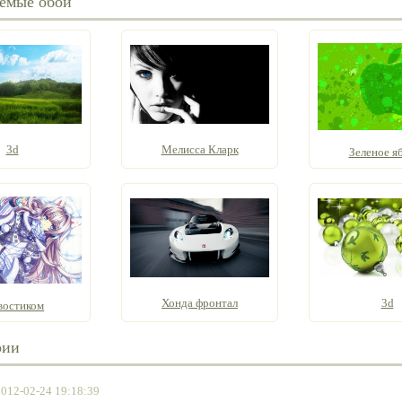
емые обои
3d
Мелисса Кларк
Зеленое я
Хонда фронтал
3d
востиком
рии
2012-02-24 19:18:39