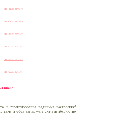
пожаловаться
пожаловаться
пожаловаться
пожаловаться
пожаловаться
пожаловаться
 записи -
то и гарантированно поднимут настроение!
заставки и обои вы можете скачать абсолютно