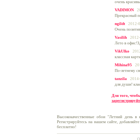
очень красивы
VADIMON
2
Прекрасный п
ngildt
2012-0
Очень позитив
Vasilih
2012-
Лето в офис!З
VikUlko
201
классная карти
Mihina95
20
По-летнему св
tanzila
2014-
для души! клас
Для того, что
зарегистрируйт
Высококачественные обои "Летний день в 
Регистрируйтесь на нашем сайте, добавляйте
бесплатно!
О