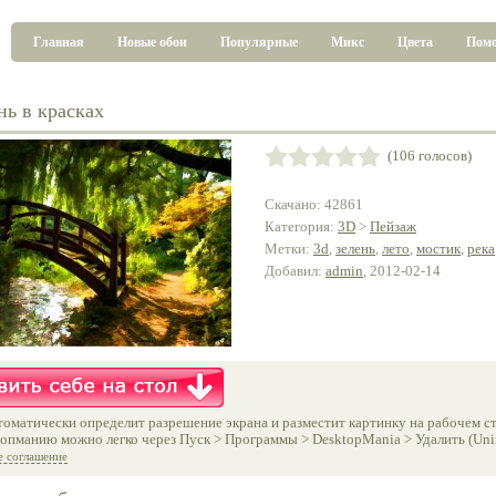
Главная
Новые обои
Популярные
Микс
Цвета
Пом
нь в красках
(106 голосов)
Скачано: 42861
Категория:
3D
>
Пейзаж
Метки:
3d
,
зелень
,
лето
,
мостик
,
река
Добавил:
admin
, 2012-02-14
оматически определит разрешение экрана и разместит картинку на рабочем ст
опманию можно легко через Пуск > Программы > DesktopMania > Удалить (Unins
е соглашение