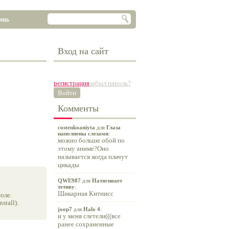
ощь
Вход на сайт
регистрация
забыл пароль?
Войти
Комменты
costenkoaniyta
для
Глаза
наполнены слезами
:
можно больше обой по
этому аниме?Оно
называется:когда плачут
цикады
QWE987
для
Натягивает
тетиву
:
Шикарная Китнисс
оле.
tall).
joop7
для
Halo 4
:
и у меня слетели(((все
ранее сохраненные