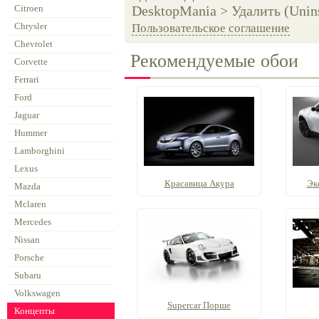
Citroen
DesktopMania > Удалить (Unins
Chrysler
Пользовательское соглашение
Chevrolet
Рекомендуемые обои
Corvette
Ferrari
Ford
Jaguar
Hummer
Lamborghini
Lexus
Красавица Акура
Эк
Mazda
Mclaren
Mercedes
Nissan
Porsche
Subaru
Volkswagen
Supercar Порше
Концепты