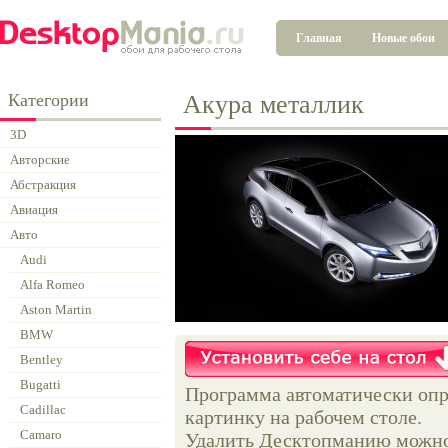
Главная
Новые обои
Категории
Акура металлик
3D
Авторские
Абстракция
Авиация
Авто
Audi
Alfa Romeo
Aston Martin
BMW
Bentley
Bugatti
Программа автоматически опр
Cadillac
картинку на рабочем столе.
Camaro
Удалить Десктопманию можно 