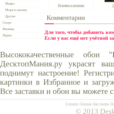
Макро
Розовые и нежные
Моря и океаны
Комментарии
Другие
Спорт
Фильмы
Для того, чтобы добавить к
Парни
Если у вас ещё нет учётной з
Высококачественные обои 
ДесктопМания.ру украсят ва
поднимут настроение! Регистр
картинки в Избранное и загруж
Все заставки и обои вы можете 
О проекте
|
Помощь
|
Как удалить
|
По
© 2013 Desk