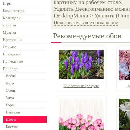
картинку на рабочем столе.
Игры
Удалить Десктопманию можно 
Компьютеры
DesktopMania > Удалить (Unins
Календари
Пользовательское соглашение
Любовь
Музыка
Рекомендуемые обои
Настроения
Оружие
Праздники
Прикольные
Природа
Весна
Лето
Фиолетовые крокусы
А
Осень
Зима
Горы
Пейзажи
Цветы
Космос