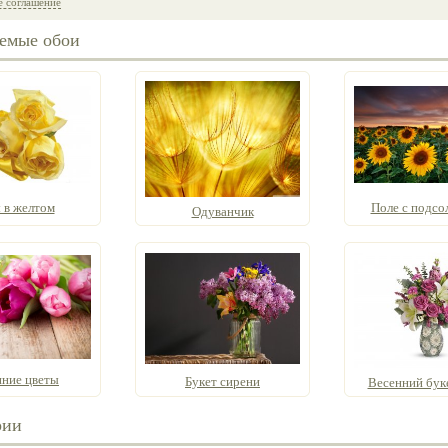
е соглашение
емые обои
 в желтом
Поле с подсо
Одуванчик
нние цветы
Букет сирени
Весенний букет
рии