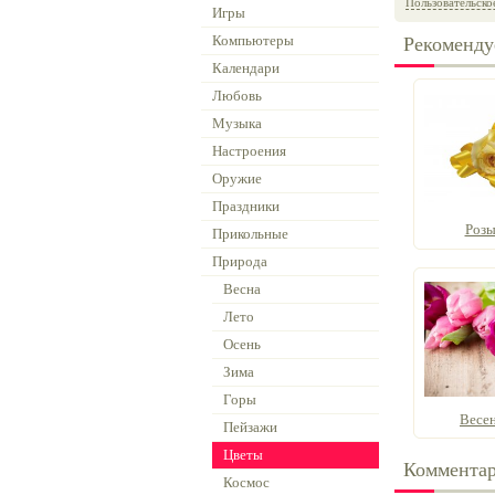
Пользовательско
Игры
Компьютеры
Рекоменду
Календари
Любовь
Музыка
Настроения
Оружие
Праздники
Розы
Прикольные
Природа
Весна
Лето
Осень
Зима
Горы
Весе
Пейзажи
Цветы
Коммента
Космос