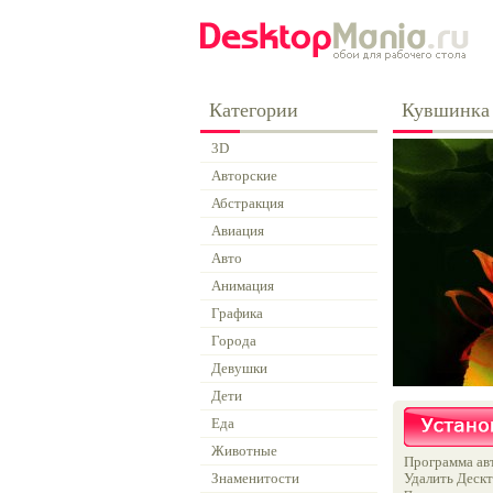
Категории
Кувшинка
3D
Авторские
Абстракция
Авиация
Авто
Анимация
Графика
Города
Девушки
Дети
Еда
Животные
Программа авт
Знаменитости
Удалить Дескт