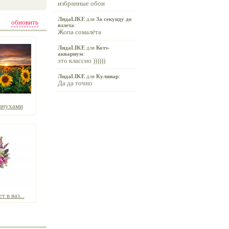
избранные обои
ЛидаLIKE
для
За секунду до
обновить
взлета
:
Жопа сомалёта
ЛидаLIKE
для
Котэ-
аквариум
:
это классно ))))))
ЛидаLIKE
для
Кулинар
:
Да да точно
лнухами
 в ваз...