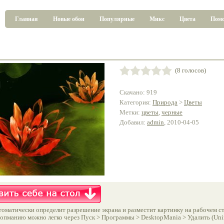
Главная
Новые обои
Популярные
Микс
Цвета
Пом
(8 голосов)
Скачано: 919
Категория:
Природа
>
Цветы
Метки:
цветы
,
черные
Добавил:
admin
, 2010-04-05
оматически определит разрешение экрана и разместит картинку на рабочем ст
опманию можно легко через Пуск > Программы > DesktopMania > Удалить (Unins