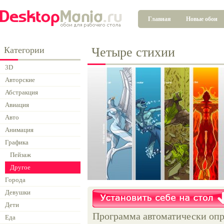
Главная
Новые обои
Категории
Четыре стихии
3D
Авторские
Абстракция
Авиация
Авто
Анимация
Графика
Пейзаж
Другое
Города
Девушки
Дети
Программа автоматически опр
Еда