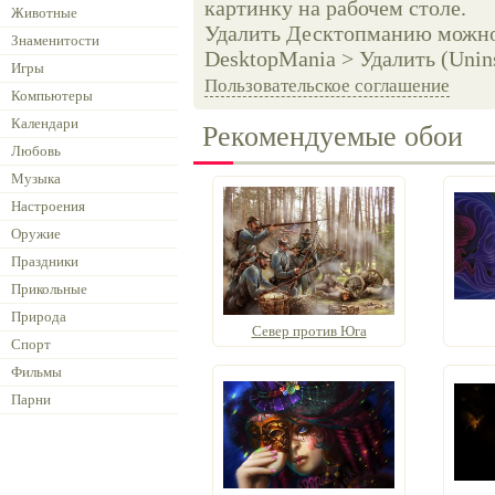
картинку на рабочем столе.
Животные
Удалить Десктопманию можно 
Знаменитости
DesktopMania > Удалить (Unins
Игры
Пользовательское соглашение
Компьютеры
Календари
Рекомендуемые обои
Любовь
Музыка
Настроения
Оружие
Праздники
Прикольные
Природа
Север против Юга
Спорт
Фильмы
Парни