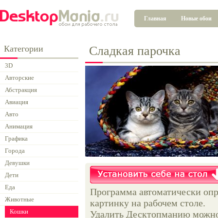
Главная
Новые обои
Категории
Сладкая парочка
3D
Авторские
Абстракция
Авиация
Авто
Анимация
Графика
Города
Девушки
Дети
Еда
Программа автоматически опр
Животные
картинку на рабочем столе.
Кошки
Удалить Десктопманию можно 