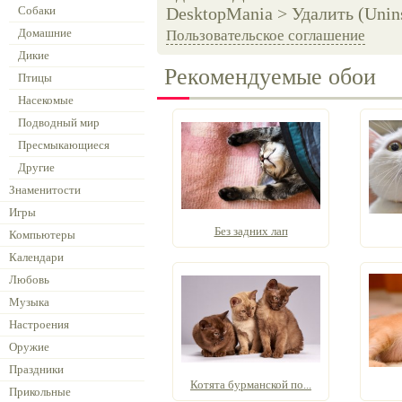
Собаки
DesktopMania > Удалить (Unins
Домашние
Пользовательское соглашение
Дикие
Рекомендуемые обои
Птицы
Насекомые
Подводный мир
Пресмыкающиеся
Другие
Знаменитости
Игры
Без задних лап
Компьютеры
Календари
Любовь
Музыка
Настроения
Оружие
Праздники
Котята бурманской по...
Прикольные