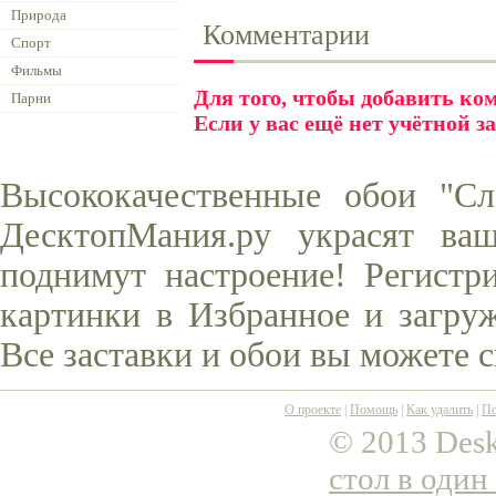
Природа
Комментарии
Спорт
Фильмы
Для того, чтобы добавить к
Парни
Если у вас ещё нет учётной з
Высококачественные обои "Сл
ДесктопМания.ру украсят ва
поднимут настроение! Регистр
картинки в Избранное и загруж
Все заставки и обои вы можете 
О проекте
|
Помощь
|
Как удалить
|
По
© 2013 Desk
стол в один