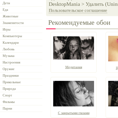
Дети
DesktopMania > Удалить (Unins
Еда
Пользовательское соглашение
Животные
Рекомендуемые обои
Знаменитости
Игры
Компьютеры
Календари
Любовь
Музыка
Настроения
Медитация
Ц
Оружие
Праздники
Прикольные
Природа
Спорт
Фильмы
Парни
С закрытыми глазами