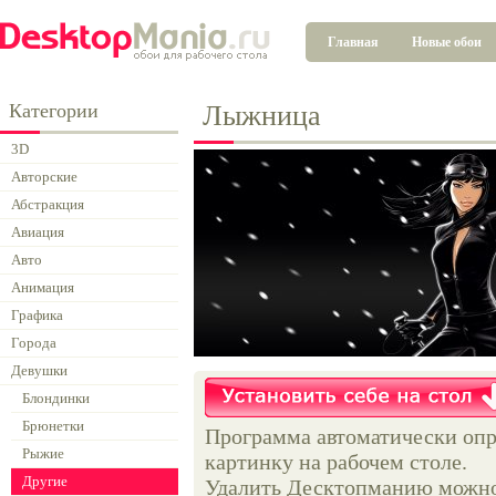
Главная
Новые обои
Категории
Лыжница
3D
Авторские
Абстракция
Авиация
Авто
Анимация
Графика
Города
Девушки
Блондинки
Брюнетки
Программа автоматически опр
Рыжие
картинку на рабочем столе.
Другие
Удалить Десктопманию можно 