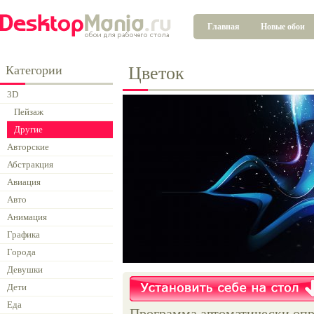
Главная
Новые обои
Категории
Цветок
3D
Пейзаж
Другие
Авторские
Абстракция
Авиация
Авто
Анимация
Графика
Города
Девушки
Дети
Еда
Программа автоматически опр