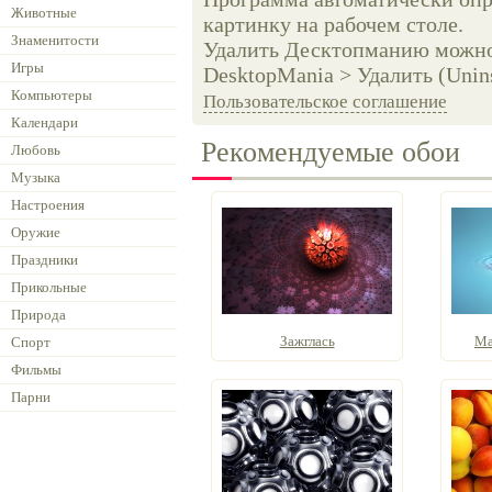
Животные
картинку на рабочем столе.
Знаменитости
Удалить Десктопманию можно 
Игры
DesktopMania > Удалить (Unins
Компьютеры
Пользовательское соглашение
Календари
Рекомендуемые обои
Любовь
Музыка
Настроения
Оружие
Праздники
Прикольные
Природа
Зажглась
Ма
Спорт
Фильмы
Парни