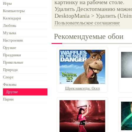
картинку на рабочем столе.
Игры
Удалить Десктопманию можно 
Компьютеры
DesktopMania > Удалить (Unins
Календари
Пользовательское соглашение
Любовь
Музыка
Рекомендуемые обои
Настроения
Оружие
Праздники
Прикольные
Природа
Спорт
Фильмы
Шрек навсегда: Осел
Другие
Парни