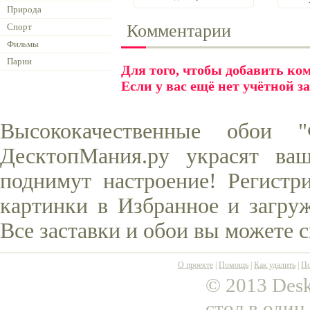
Природа
Комментарии
Спорт
Фильмы
Парни
Для того, чтобы добавить к
Если у вас ещё нет учётной з
Высококачественные обои 
ДесктопМания.ру украсят ва
поднимут настроение! Регистр
картинки в Избранное и загруж
Все заставки и обои вы можете 
О проекте
|
Помощь
|
Как удалить
|
По
© 2013 Desk
стол в один