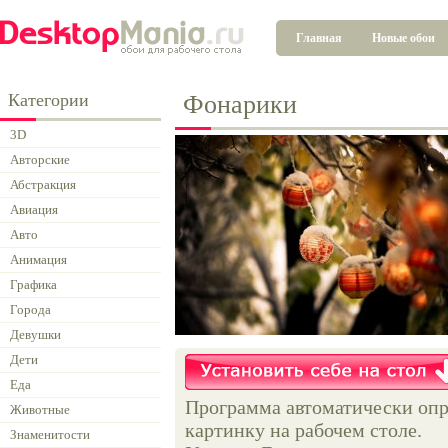
Главная
Новые обои
Категории
Фонарики
3D
Авторские
Абстракция
Авиация
Авто
Анимация
Графика
Города
Девушки
Дети
Еда
Программа автоматически опр
Животные
картинку на рабочем столе.
Знаменитости