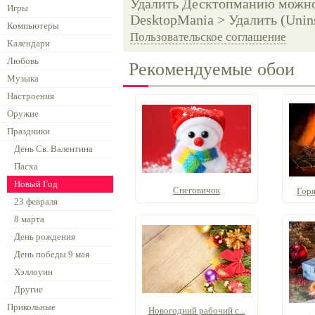
Удалить Десктопманию можно 
Игры
DesktopMania > Удалить (Unins
Компьютеры
Пользовательское соглашение
Календари
Любовь
Рекомендуемые обои
Музыка
Настроения
Оружие
Праздники
День Св. Валентина
Пасха
Новый Год
Снеговичок
Горя
23 февраля
8 марта
День рождения
День победы 9 мая
Хэллоуин
Другие
Прикольные
Новогодний рабочий с...