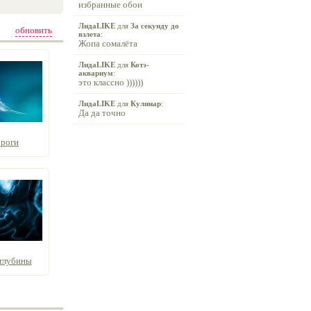
избранные обои
ЛидаLIKE
для
За секунду до
обновить
взлета
:
Жопа сомалёта
ЛидаLIKE
для
Котэ-
аквариум
:
это классно ))))))
ЛидаLIKE
для
Кулинар
:
Да да точно
ороги
глубины