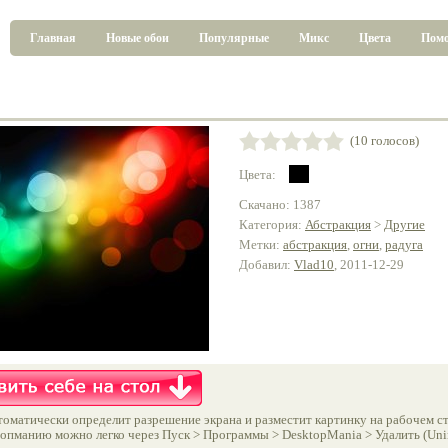
Главная
Новые обои
Популярные
Микс
Цвета
Пом
(10 голосов)
Цвета:
Скачано: 1387
Категория:
Абстракция
>
Другие
Метки:
абстракция
,
огни
,
радуга
Добавил:
Vlad10
, 2011-12-29
оматически определит разрешение экрана и разместит картинку на рабочем ст
опманию можно легко через Пуск > Программы > DesktopMania > Удалить (Unins