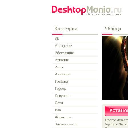
Категории
Убийца
3D
Авторские
Абстракция
Авиация
Авто
Анимация
Графика
Города
Девушки
Дети
Еда
Животные
Программа авт
Знаменитости
Удалить Дескт