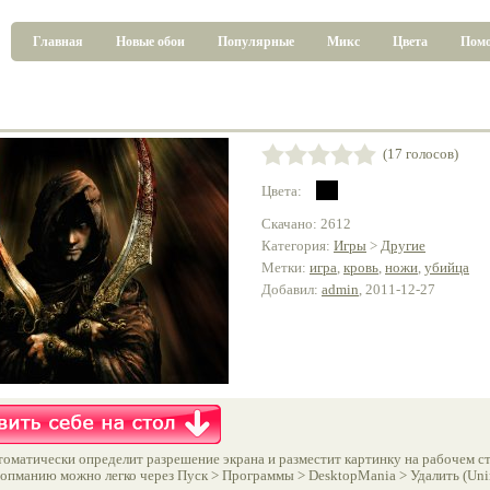
Главная
Новые обои
Популярные
Микс
Цвета
Пом
(17 голосов)
Цвета:
Скачано: 2612
Категория:
Игры
>
Другие
Метки:
игра
,
кровь
,
ножи
,
убийца
Добавил:
admin
, 2011-12-27
оматически определит разрешение экрана и разместит картинку на рабочем ст
опманию можно легко через Пуск > Программы > DesktopMania > Удалить (Unins