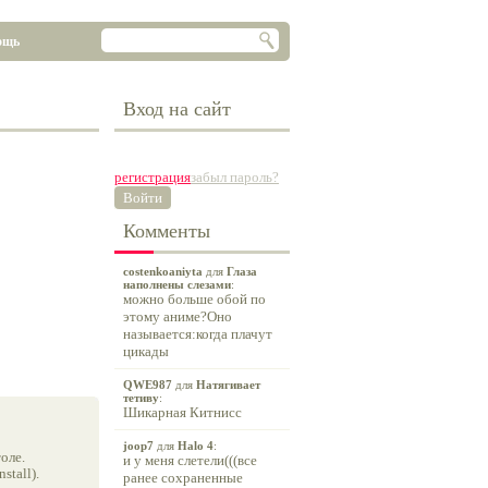
ощь
Вход на сайт
регистрация
забыл пароль?
Войти
Комменты
costenkoaniyta
для
Глаза
наполнены слезами
:
можно больше обой по
этому аниме?Оно
называется:когда плачут
цикады
QWE987
для
Натягивает
тетиву
:
Шикарная Китнисс
joop7
для
Halo 4
:
оле.
и у меня слетели(((все
tall).
ранее сохраненные