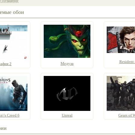
е соглашение
емые обои
Resident 
Медуза
aфия 2
in\'s Creed 6
Unreal
Gears of 
рии