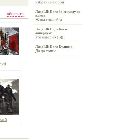
избранные обои
ЛидаLIKE
для
За секунду до
обновить
взлета
:
Жопа сомалёта
ЛидаLIKE
для
Котэ-
аквариум
:
это классно ))))))
ЛидаLIKE
для
Кулинар
:
Да да точно
evil
War 5