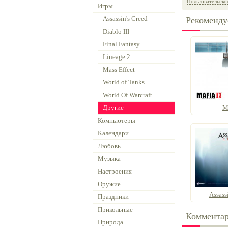
Пользовательско
Игры
Assassin's Creed
Рекоменду
Diablo III
Final Fantasy
Lineage 2
Mass Effect
World of Tanks
World Of Warcraft
Другие
M
Компьютеры
Календари
Любовь
Музыка
Настроения
Оружие
Assass
Праздники
Прикольные
Коммента
Природа