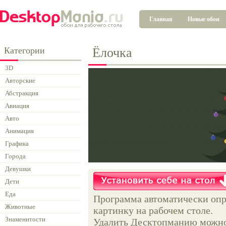
Главная
Новые обои
Категории
Ёлочка
3D
Авторские
Абстракция
Авиация
Авто
Анимация
Графика
Города
Девушки
Дети
Еда
Программа автоматически опр
Животные
картинку на рабочем столе.
Знаменитости
Удалить Десктопманию можно 