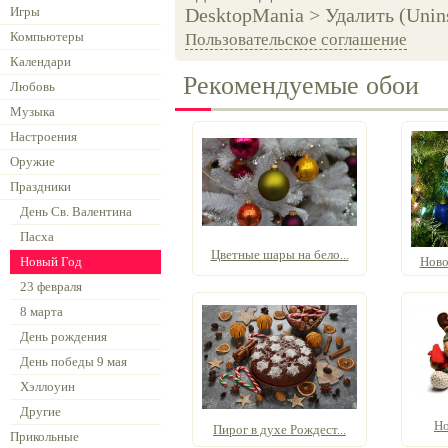
Игры
DesktopMania > Удалить (Unins
Компьютеры
Пользовательское соглашение
Календари
Рекомендуемые обои
Любовь
Музыка
Настроения
Оружие
Праздники
День Св. Валентина
Пасха
Цветные шары на бело...
Новый Год
Ново
23 февраля
8 марта
День рождения
День победы 9 мая
Хэллоуин
Другие
Но
Пирог в духе Рождест...
Прикольные