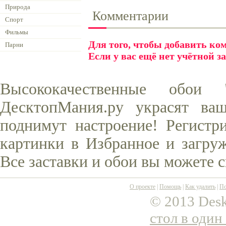
Природа
Комментарии
Спорт
Фильмы
Для того, чтобы добавить к
Парни
Если у вас ещё нет учётной з
Высококачественные обои
ДесктопМания.ру украсят ва
поднимут настроение! Регистр
картинки в Избранное и загруж
Все заставки и обои вы можете 
О проекте
|
Помощь
|
Как удалить
|
По
© 2013 Desk
стол в один