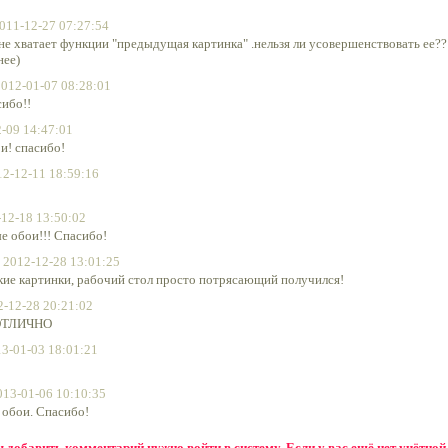
011-12-27 07:27:54
не хватает функции "предыдущая картинка" .нельзя ли усовершенствовать ее??
нее)
2012-01-07 08:28:01
ибо!!
-09 14:47:01
и! спасибо!
12-12-11 18:59:16
12-18 13:50:02
е обои!!! Спасибо!
2012-12-28 13:01:25
кие картинки, рабочий стол просто потрясающий получился!
2-12-28 20:21:02
 ОТЛИЧНО
3-01-03 18:01:21
013-01-06 10:10:35
 обои. Спасибо!
бы добавить комментарий нужно
войти в систему
. Если у вас ещё нет учётной