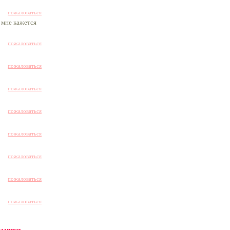
пожаловаться
 мне кажется
пожаловаться
пожаловаться
пожаловаться
пожаловаться
пожаловаться
пожаловаться
пожаловаться
пожаловаться
 записи -