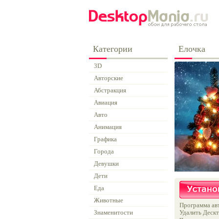
Категории
Елочка
3D
Авторские
Абстракция
Авиация
Авто
Анимация
Графика
Города
Девушки
Дети
Еда
Животные
Программа авт
Знаменитости
Удалить Дескт