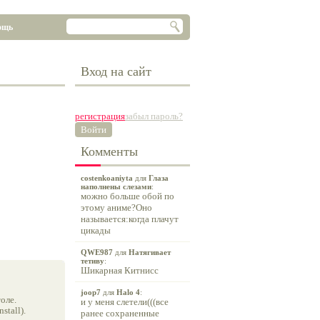
ощь
Вход на сайт
регистрация
забыл пароль?
Войти
Комменты
costenkoaniyta
для
Глаза
наполнены слезами
:
можно больше обой по
этому аниме?Оно
называется:когда плачут
цикады
QWE987
для
Натягивает
тетиву
:
Шикарная Китнисс
joop7
для
Halo 4
:
оле.
и у меня слетели(((все
tall).
ранее сохраненные