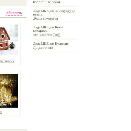
избранные обои
ЛидаLIKE
для
За секунду до
обновить
взлета
:
Жопа сомалёта
ЛидаLIKE
для
Котэ-
аквариум
:
это классно ))))))
ЛидаLIKE
для
Кулинар
:
Да да точно
ий домик
ки