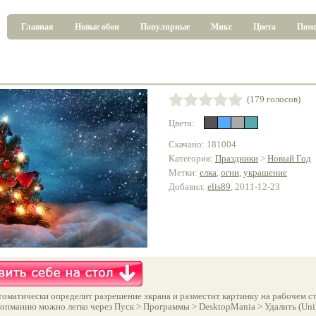
Главная
Новые обои
Популярные
Микс
Цвета
Пом
(179 голосов)
Цвета:
Скачано: 181004
Категория:
Праздники
>
Новый Год
Метки:
елка
,
огни
,
украшение
Добавил:
elis89
, 2011-12-23
оматически определит разрешение экрана и разместит картинку на рабочем ст
опманию можно легко через Пуск > Программы > DesktopMania > Удалить (Unins