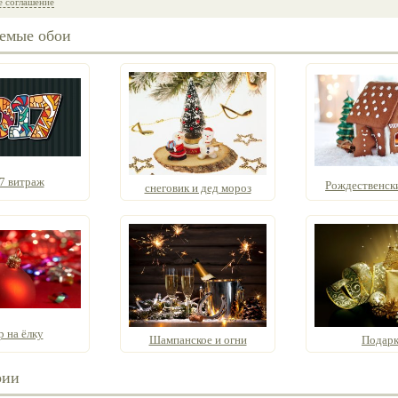
е соглашение
емые обои
7 витраж
Рождественск
снеговик и дед мороз
 на ёлку
Шампанское и огни
Подар
рии