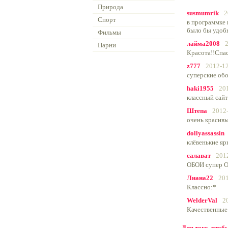
Природа
susmumrik
2
Спорт
в программке 
было бы удоб
Фильмы
лайма2008
Парни
Красота!!Спас
z777
2012-12
суперские обо
haki1955
20
классный сайт
Штепа
2012-
очень красивы
dollyassassin
клёвенькие яр
салават
201
ОБОИ супер
Лиана22
201
Классно:*
WelderVal
2
Качественные
Для того, что