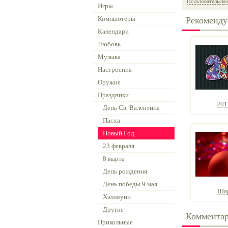
Пользовательско
Игры
Компьютеры
Рекоменду
Календари
Любовь
Музыка
Настроения
Оружие
Праздники
201
День Св. Валентина
Пасха
Новый Год
23 февраля
8 марта
День рождения
День победы 9 мая
Шар
Хэллоуин
Другие
Коммента
Прикольные