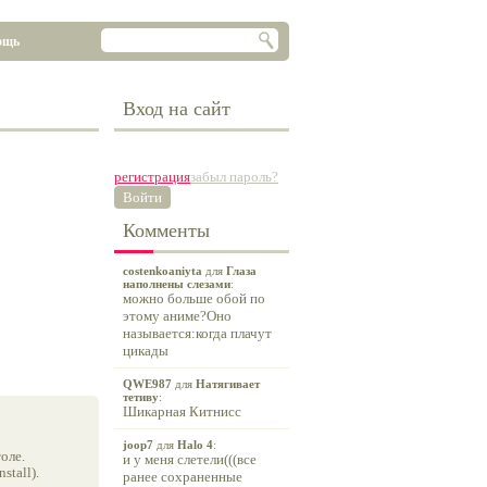
ощь
Вход на сайт
регистрация
забыл пароль?
Войти
Комменты
costenkoaniyta
для
Глаза
наполнены слезами
:
можно больше обой по
этому аниме?Оно
называется:когда плачут
цикады
QWE987
для
Натягивает
тетиву
:
Шикарная Китнисс
joop7
для
Halo 4
:
оле.
и у меня слетели(((все
tall).
ранее сохраненные