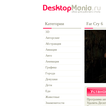
Категории
Far Cry 6
3D
Авторские
Абстракция
Авиация
Авто
Анимация
Графика
Города
Девушки
Дети
Еда
Животные
Программа авт
Знаменитости
Удалить Дескт