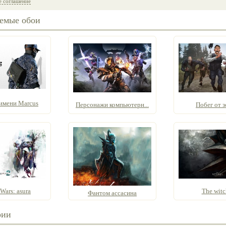
е соглашение
емые обои
 имени Marcus
Персонажи компьютерн...
Побег от 
Wars: asura
The witc
Фантом ассасина
рии