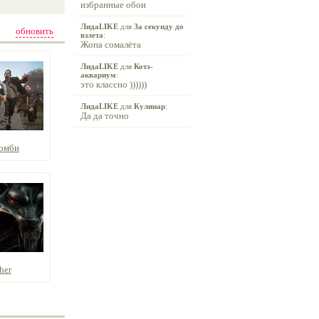
избранные обои
ЛидаLIKE
для
За секунду до
обновить
взлета
:
Жопа сомалёта
ЛидаLIKE
для
Котэ-
аквариум
:
это классно ))))))
ЛидаLIKE
для
Кулинар
:
Да да точно
зомби
her