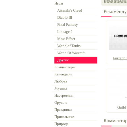
Пользовательско
Игры
Assassin's Creed
Рекоменду
Diablo III
Final Fantasy
Lineage 2
Mass Effect
World of Tanks
World Of Warcraft
Боец по
Другие
Компьютеры
Календари
Любовь
Музыка
Настроения
Оружие
Guild 
Праздники
Прикольные
Коммента
Природа