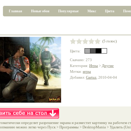
Главная
Новые обои
Популярные
Микс
Цвета
Пом
(5 голос)
Цвета:
Скачано: 273
Категория:
Игры
>
Другие
Метки:
игры
Добавил:
Gartuz
, 2010-04-04
оматически определит разрешение экрана и разместит картинку на рабочем ст
опманию можно легко через Пуск > Программы > DesktopMania > Удалить (Unins