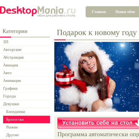
Главная
Новые обои
Категории
Подарок к новому году
3D
Авторские
Абстракция
Авиация
Авто
Анимация
Графика
Города
Девушки
Блондинки
Брюнетки
Рыжие
Программа автоматически опр
Другие