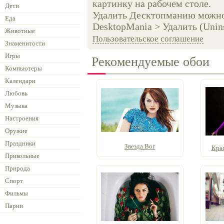
картинку на рабочем столе.
Дети
Удалить Десктопманию можно 
Еда
DesktopMania > Удалить (Unins
Животные
Пользовательское соглашение
Знаменитости
Игры
Рекомендуемые обои
Компьютеры
Календари
Любовь
Музыка
Настроения
Оружие
Праздники
Звезда Вог
Крас
Прикольные
Природа
Спорт
Фильмы
Парни