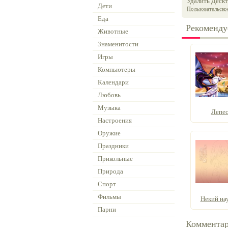
Удалить Дескт
Дети
Пользовательско
Еда
Рекоменду
Животные
Знаменитости
Игры
Компьютеры
Календари
Любовь
Музыка
Лепес
Настроения
Оружие
Праздники
Прикольные
Природа
Спорт
Фильмы
Некий нау
Парни
Коммента