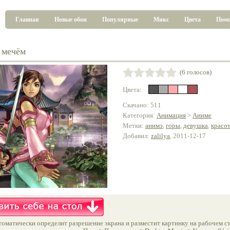
Главная
Новые обои
Популярные
Микс
Цвета
Пом
 мечём
(6 голосов)
Цвета:
Скачано: 511
Категория:
Анимация
>
Аниме
Метки:
анимэ
,
горы
,
девушка
,
красо
Добавил:
zalilya
, 2011-12-17
оматически определит разрешение экрана и разместит картинку на рабочем ст