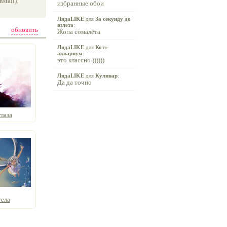
tall).
избранные обои
ЛидаLIKE
для
За секунду до
взлета
:
обновить
Жопа сомалёта
ЛидаLIKE
для
Котэ-
аквариум
:
это классно ))))))
ЛидаLIKE
для
Кулинар
:
Да да точно
лаза
гела