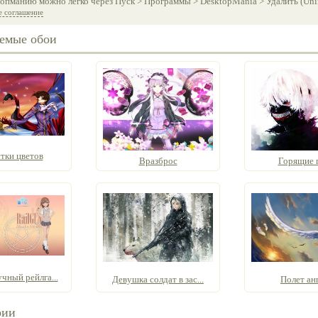
опманию можно легко через Пуск > Программы > DesktopMania > Удалить (Unins
е соглашение
емые обои
тки цветов
Вразброс
Горящие г
чный рейлга...
Девушка солдат в зас...
Полет ан
рии