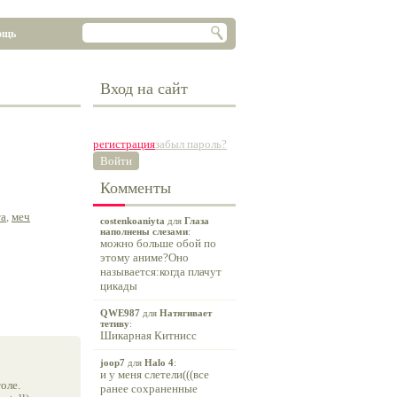
ощь
Вход на сайт
регистрация
забыл пароль?
Войти
Комменты
та
,
меч
costenkoaniyta
для
Глаза
наполнены слезами
:
можно больше обой по
этому аниме?Оно
называется:когда плачут
цикады
QWE987
для
Натягивает
тетиву
:
Шикарная Китнисс
joop7
для
Halo 4
:
и у меня слетели(((все
оле.
ранее сохраненные