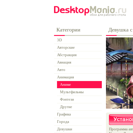
Категории
Девушка с
3D
Авторские
Абстракция
Авиация
Авто
Анимация
Аниме
Мультфильмы
Фэнтези
Другие
Графика
Города
Девушки
Программа авт