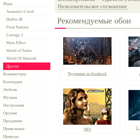
Игры
Пользовательское соглашение
Assassin's Creed
Рекомендуемые обои
Diablo III
Final Fantasy
Lineage 2
Mass Effect
World of Tanks
World Of Warcraft
Другие
Чудовище из bioshock
Компьютеры
Календари
Любовь
Музыка
Настроения
Оружие
Праздники
С 
Прикольные
NFS
Природа