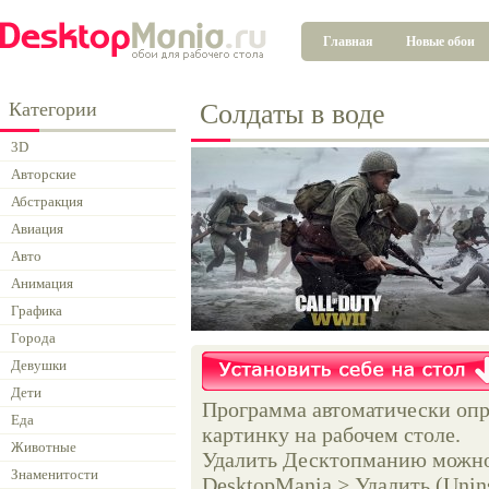
Главная
Новые обои
Категории
Солдаты в воде
3D
Авторские
Абстракция
Авиация
Авто
Анимация
Графика
Города
Девушки
Дети
Программа автоматически опр
Еда
картинку на рабочем столе.
Животные
Удалить Десктопманию можно 
Знаменитости
DesktopMania > Удалить (Unins