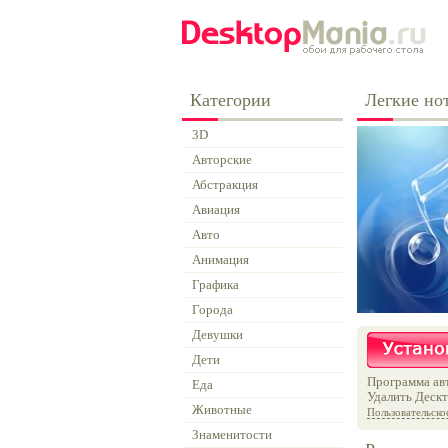
Категории
Легкие но
3D
Авторские
Абстракция
Авиация
Авто
Анимация
Графика
Города
Девушки
Дети
Программа авт
Еда
Удалить Дескт
Животные
Пользовательско
Знаменитости