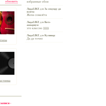
обновить
избранные обои
ЛидаLIKE
для
За секунду до
взлета
:
Жопа сомалёта
ЛидаLIKE
для
Котэ-
аквариум
:
это классно ))))))
ЛидаLIKE
для
Кулинар
:
Да да точно
итары
астинка
 записи -