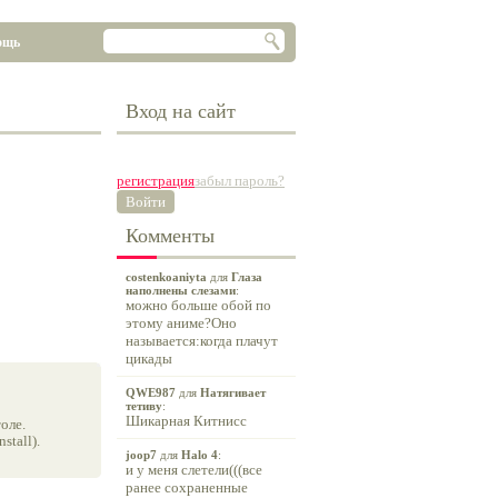
ощь
Вход на сайт
регистрация
забыл пароль?
Войти
Комменты
costenkoaniyta
для
Глаза
наполнены слезами
:
можно больше обой по
этому аниме?Оно
называется:когда плачут
цикады
QWE987
для
Натягивает
тетиву
:
Шикарная Китнисс
оле.
tall).
joop7
для
Halo 4
:
и у меня слетели(((все
ранее сохраненные