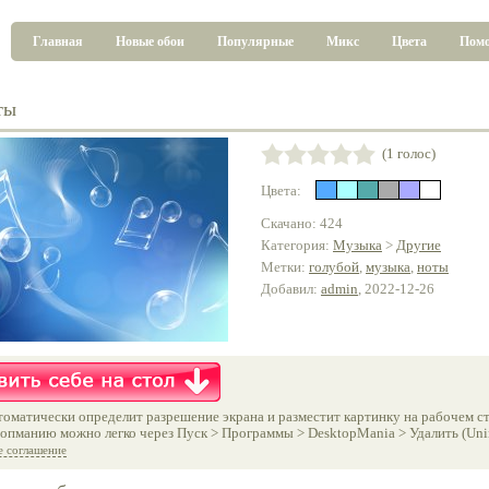
Главная
Новые обои
Популярные
Микс
Цвета
Пом
ты
(1 голос)
Цвета:
Скачано: 424
Категория:
Музыка
>
Другие
Метки:
голубой
,
музыка
,
ноты
Добавил:
admin
, 2022-12-26
оматически определит разрешение экрана и разместит картинку на рабочем ст
опманию можно легко через Пуск > Программы > DesktopMania > Удалить (Unins
е соглашение