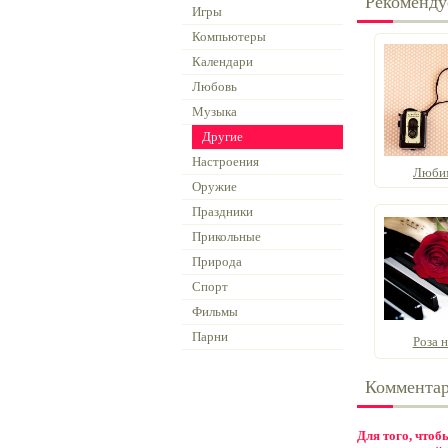
Рекоменду
Игры
Компьютеры
Календари
Любовь
Музыка
Другие
Настроения
Любим
Оружие
Праздники
Прикольные
Природа
Спорт
Фильмы
Парни
Роза 
Коммента
Для того, что