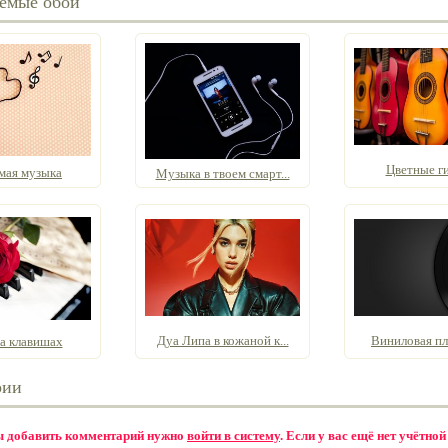
емые обои
Цветные г
ая музыка
Музыка в твоем смарт...
Дуа Липа в кожаной к...
Виниловая пл
на клавишах
рии
бы добавить комментарий нужно
войти в систему
. Если у вас ещё нет учётной