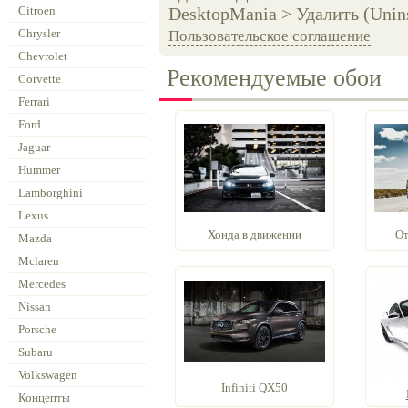
Citroen
DesktopMania > Удалить (Unins
Chrysler
Пользовательское соглашение
Chevrolet
Рекомендуемые обои
Corvette
Ferrari
Ford
Jaguar
Hummer
Lamborghini
Lexus
Хонда в движении
От
Mazda
Mclaren
Mercedes
Nissan
Porsche
Subaru
Volkswagen
Infiniti QX50
Концепты