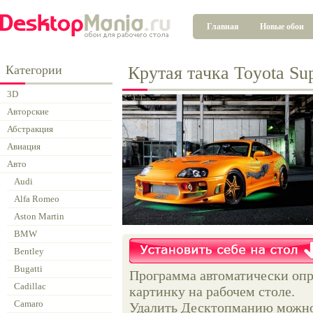
Главная
Новые обои
Категории
Крутая тачка Toyota Su
3D
Авторские
Абстракция
Авиация
Авто
Audi
Alfa Romeo
Aston Martin
BMW
Bentley
Bugatti
Программа автоматически опр
Cadillac
картинку на рабочем столе.
Camaro
Удалить Десктопманию можно 