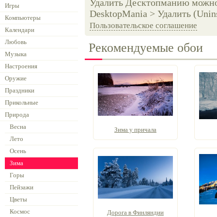
Удалить Десктопманию можно 
Игры
DesktopMania > Удалить (Unins
Компьютеры
Пользовательское соглашение
Календари
Любовь
Рекомендуемые обои
Музыка
Настроения
Оружие
Праздники
Прикольные
Природа
Весна
Зима у причала
Лето
Осень
Зима
Горы
Пейзажи
Цветы
Космос
Дорога в Финляндии