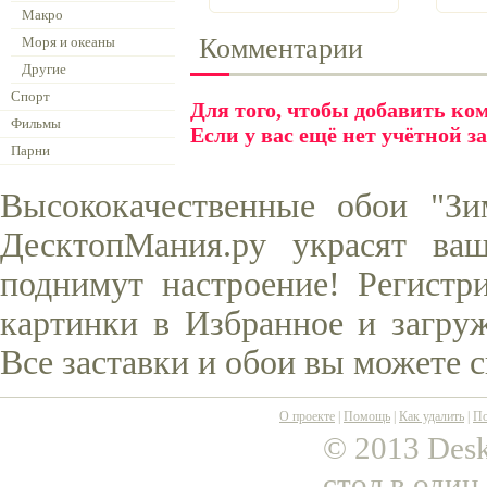
Макро
Комментарии
Моря и океаны
Другие
Спорт
Для того, чтобы добавить к
Фильмы
Если у вас ещё нет учётной з
Парни
Высококачественные обои "Зи
ДесктопМания.ру украсят ва
поднимут настроение! Регистр
картинки в Избранное и загруж
Все заставки и обои вы можете 
О проекте
|
Помощь
|
Как удалить
|
По
© 2013 Desk
стол в один