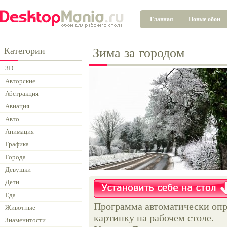
Главная
Новые обои
Категории
Зима за городом
3D
Авторские
Абстракция
Авиация
Авто
Анимация
Графика
Города
Девушки
Дети
Еда
Программа автоматически опр
Животные
картинку на рабочем столе.
Знаменитости