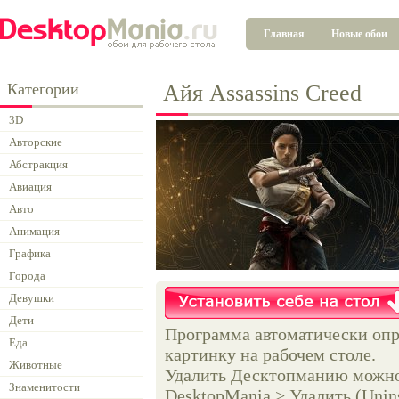
Главная
Новые обои
Категории
Айя Assassins Creed
3D
Авторские
Абстракция
Авиация
Авто
Анимация
Графика
Города
Девушки
Дети
Программа автоматически опр
Еда
картинку на рабочем столе.
Животные
Удалить Десктопманию можно 
Знаменитости
DesktopMania > Удалить (Unins