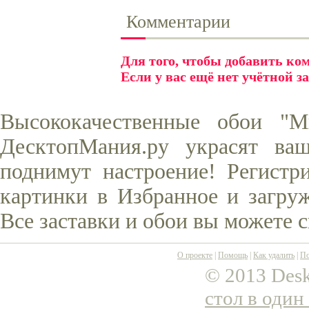
Комментарии
Для того, чтобы добавить к
Если у вас ещё нет учётной з
Высококачественные обои "М
ДесктопМания.ру украсят ва
поднимут настроение! Регистр
картинки в Избранное и загруж
Все заставки и обои вы можете 
О проекте
|
Помощь
|
Как удалить
|
По
© 2013 Desk
стол в один