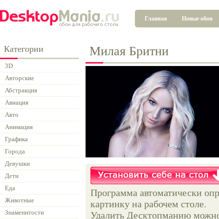
Главная
Новые обои
Категории
Милая Бритни
3D
Авторские
Абстракция
Авиация
Авто
Анимация
Графика
Города
Девушки
Дети
Еда
Программа автоматически опр
Животные
картинку на рабочем столе.
Знаменитости
Удалить Десктопманию можно 