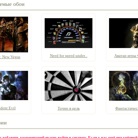
емые обои
Need for speed under...
Аватар игры 
t: New Vegas
dent Evil
Точно в цель
Фантастичес
рии
бы добавить комментарий нужно
войти в систему
. Если у вас ещё нет учётной