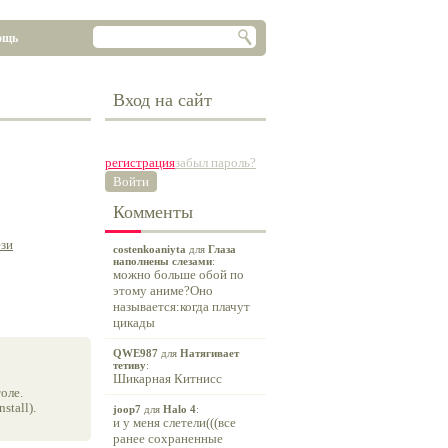
ощь
Вход на сайт
регистрация
забыл пароль?
Войти
Комменты
ези
costenkoaniyta
для
Глаза
наполнены слезами
:
можно больше обой по
этому аниме?Оно
называется:когда плачут
цикады
QWE987
для
Натягивает
тетиву
:
Шикарная Китнисс
оле.
tall).
joop7
для
Halo 4
:
и у меня слетели(((все
ранее сохраненные