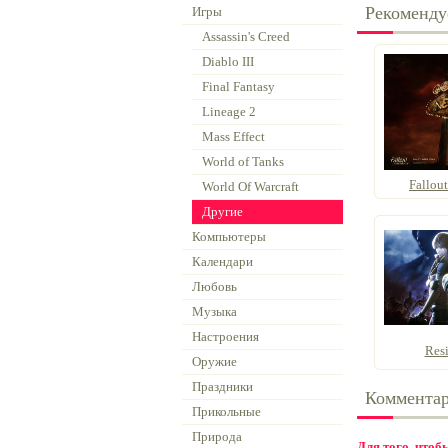
Рекоменду
Игры
Assassin's Creed
Diablo III
Final Fantasy
Lineage 2
Mass Effect
World of Tanks
Fallou
World Of Warcraft
Другие
Компьютеры
Календари
Любовь
Музыка
Настроения
Resi
Оружие
Праздники
Коммента
Прикольные
Природа
Для того, что