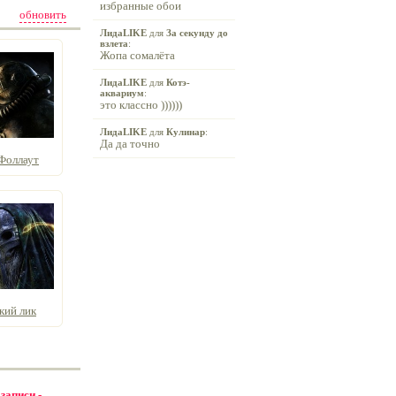
избранные обои
обновить
ЛидаLIKE
для
За секунду до
взлета
:
Жопа сомалёта
ЛидаLIKE
для
Котэ-
аквариум
:
это классно ))))))
ЛидаLIKE
для
Кулинар
:
Да да точно
Фоллаут
кий лик
 записи -