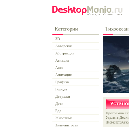
Категории
Тихоокеан
3D
Авторские
Абстракция
Авиация
Авто
Анимация
Графика
Города
Девушки
Дети
Еда
Программа авт
Удалить Дескт
Животные
Пользовательско
Знаменитости