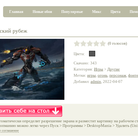
Главная
Новые обои
Популярные
Микс
Цвета
Пом
ский рубеж
(0 голосов)
Цвета:
Скачано: 343
Категория:
Игры
>
Другие
Метки:
игры
,
огонь
,
персонаж
,
фэнт
Добавил:
admin
, 2022-04-07
оматически определит разрешение экрана и разместит картинку на рабочем ст
опманию можно легко через Пуск > Программы > DesktopMania > Удалить (Unins
е соглашение