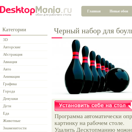
Главная
Новые обои
Категории
Черный набор для боул
3D
Авторские
Абстракция
Авиация
Авто
Анимация
Графика
Города
Девушки
Дети
Еда
Программа автоматически опр
Животные
картинку на рабочем столе.
Знаменитости
Удалить Десктопманию можно 