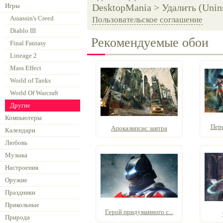
Игры
DesktopMania > Удалить (Unins
Assassin's Creed
Пользовательское соглашение
Diablo III
Рекомендуемые обои
Final Fantasy
Lineage 2
Mass Effect
World of Tanks
World Of Warcraft
Другие
Компьютеры
Перс
Апокалипсис завтра
Календари
Любовь
Музыка
Настроения
Оружие
Праздники
Прикольные
Герой придуманного с...
Природа