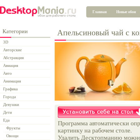
Главная
Новые обои
Категории
Апельсиновый чай с к
3D
Авторские
Абстракция
Авиация
Авто
Анимация
Графика
Города
Девушки
Дети
Еда
Программа автоматически опр
Фрукты
картинку на рабочем столе.
Овощи
Удалить Десктопманию можно 