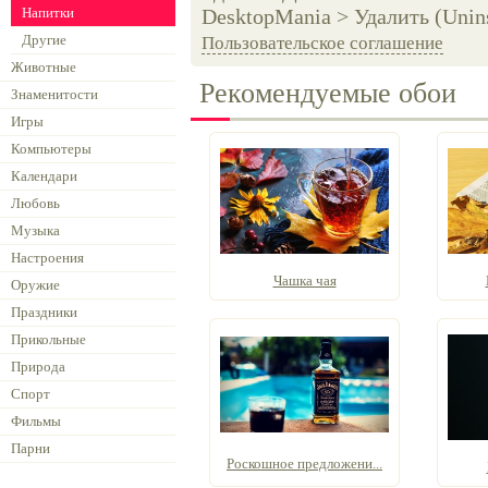
Напитки
DesktopMania > Удалить (Unins
Другие
Пользовательское соглашение
Животные
Рекомендуемые обои
Знаменитости
Игры
Компьютеры
Календари
Любовь
Музыка
Настроения
Чашка чая
Оружие
Праздники
Прикольные
Природа
Спорт
Фильмы
Парни
Роскошное предложени...