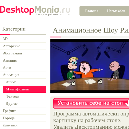
Главная
Новые обои
Категории
Анимационное Шоу Ри
3D
Авторские
Абстракция
Авиация
Авто
Анимация
Аниме
Мультфильмы
Фэнтези
Другие
Графика
Программа автоматически опр
Города
картинку на рабочем столе.
Девушки
Удалить Десктопманию можно 