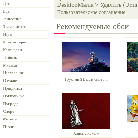
Дети
DesktopMania > Удалить (Unins
Еда
Пользовательское соглашение
Животные
Рекомендуемые обои
Знаменитости
Игры
Компьютеры
Календари
Любовь
Музыка
Настроения
Грустный Валли смотр...
Оружие
Праздники
Прикольные
Природа
Спорт
Фильмы
Парни
Г
Алиса с ножом