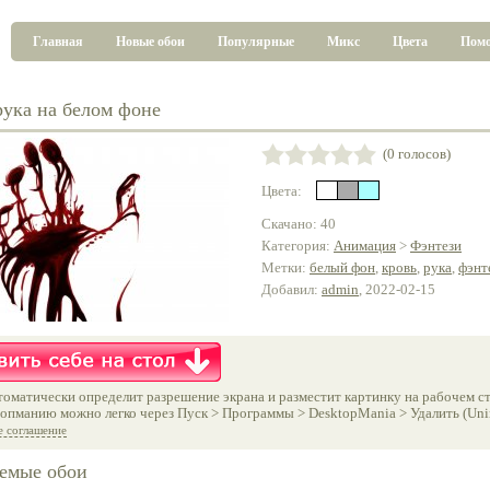
Главная
Новые обои
Популярные
Микс
Цвета
Пом
рука на белом фоне
(0 голосов)
Цвета:
Скачано: 40
Категория:
Анимация
>
Фэнтези
Метки:
белый фон
,
кровь
,
рука
,
фэнт
Добавил:
admin
, 2022-02-15
оматически определит разрешение экрана и разместит картинку на рабочем ст
опманию можно легко через Пуск > Программы > DesktopMania > Удалить (Unins
е соглашение
емые обои