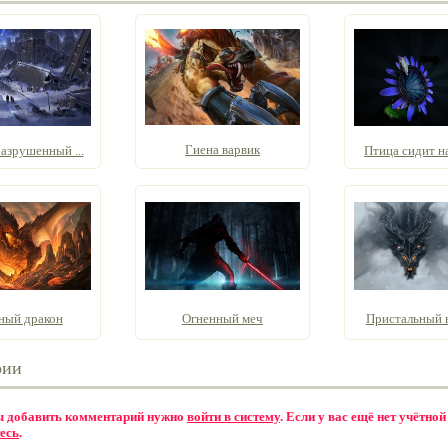
Гиена варвик
азрушенный ...
Птица сидит на
ный дракон
Огненный меч
Пристальный вз
рии
бы добавить комментарий нужно
войти в систему
. Если у вас ещё нет учётной
есь
.