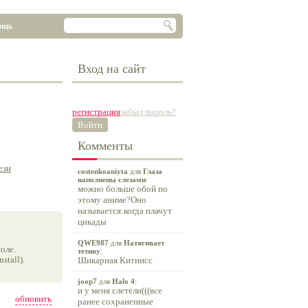
ощь
Вход на сайт
регистрация
забыл пароль?
Войти
Комменты
ези
costenkoaniyta
для
Глаза
наполнены слезами
:
можно больше обой по
этому аниме?Оно
называется:когда плачут
цикады
QWE987
для
Натягивает
оле.
тетиву
:
tall).
Шикарная Китнисс
joop7
для
Halo 4
:
и у меня слетели(((все
обновить
ранее сохраненные