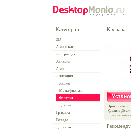
Категории
Кровавая 
3D
Авторские
Абстракция
Авиация
Авто
Анимация
Аниме
Мультфильмы
Фэнтези
Другие
Программа авт
Удалить Дескт
Графика
Пользовательско
Города
Рекоменду
Девушки