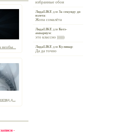
избранные обои
ЛидаLIKE
для
За секунду до
взлета
:
Жопа сомалёта
ЛидаLIKE
для
Котэ-
аквариум
:
это классно ))))))
 необы...
ЛидаLIKE
для
Кулинар
:
Да да точно
гляд д...
 записи -