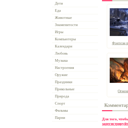
Дети
Еда
Животные
Знаменитости
Игры
Компьютеры
Фэнтези р
Календари
Любовь
Музыка
Настроения
Оружие
Праздники
Прикольные
Огнен
Природа
Спорт
Коммента
Фильмы
Парни
Для того, что
зарегистрируйт