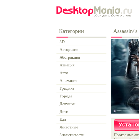
Категории
Assassin\'s
3D
Авторские
Абстракция
Авиация
Авто
Анимация
Графика
Города
Девушки
Дети
Еда
Животные
Знаменитости
Программа авт