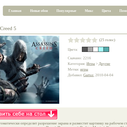
Главная
Новые обои
Популярные
Микс
Цвета
Пом
 Creed 5
(25 голос)
Цвета:
Скачано: 2216
Категория:
Игры
>
Другие
Метки:
игры
Добавил:
Gartuz
, 2010-04-04
оматически определит разрешение экрана и разместит картинку на рабочем ст