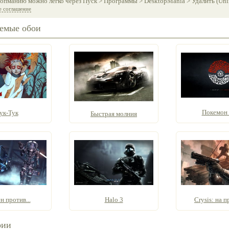
опманию можно легко через Пуск > Программы > DesktopMania > Удалить (Unins
е соглашение
емые обои
Покемон
ук-Тук
Быстрая молния
н против...
Halo 3
Crysis: на 
рии