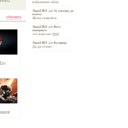
tall).
избранные обои
ЛидаLIKE
для
За секунду до
взлета
:
обновить
Жопа сомалёта
ЛидаLIKE
для
Котэ-
аквариум
:
это классно ))))))
ЛидаLIKE
для
Кулинар
:
Да да точно
 Гоу
прицеле