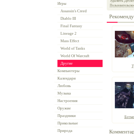
Удалить Дескт
Игры
Пользовательско
Assassin's Creed
Рекоменду
Diablo III
Final Fantasy
Lineage 2
Mass Effect
World of Tanks
World Of Warcraft
Другие
Т
Компьютеры
Календари
Любовь
Музыка
Настроения
Оружие
Праздники
Бэтме
Прикольные
Природа
Коммента