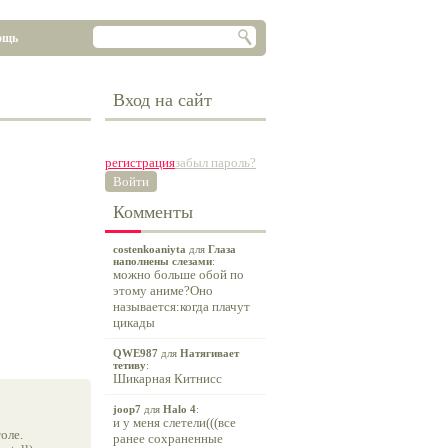
ощь
Вход на сайт
регистрация
забыл пароль?
Войти
Комменты
costenkoaniyta
для
Глаза
наполнены слезами
:
можно больше обой по
этому аниме?Оно
называется:когда плачут
цикады
QWE987
для
Натягивает
тетиву
:
Шикарная Китнисс
joop7
для
Halo 4
:
и у меня слетели(((все
оле.
ранее сохраненные