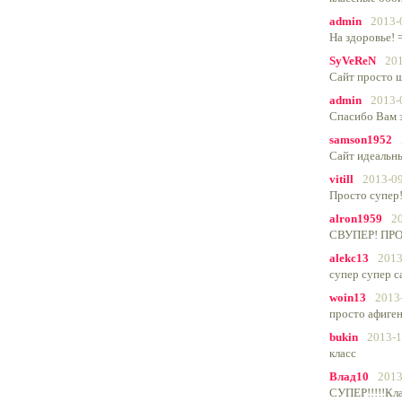
admin
2013-
На здоровье! 
SyVeReN
201
Сайт просто ш
admin
2013-
Спасибо Вам з
samson1952
Сайт идеальны
vitill
2013-09
Просто супер!
alron1959
2
СВУПЕР! ПР
alekc13
2013
супер супер са
woin13
2013
просто афиге
bukin
2013-1
класс
Влад10
2013
СУПЕР!!!!!Кла