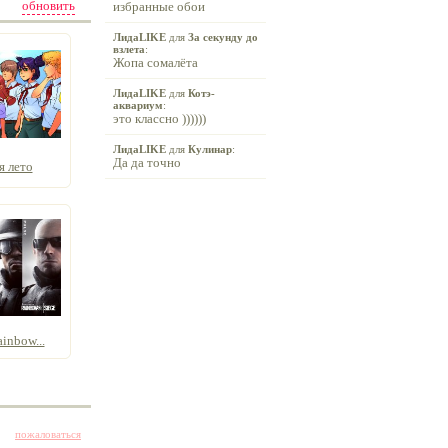
обновить
избранные обои
ЛидаLIKE
для
За секунду до
взлета
:
Жопа сомалёта
ЛидаLIKE
для
Котэ-
аквариум
:
это классно ))))))
ЛидаLIKE
для
Кулинар
:
Да да точно
я лето
ainbow...
пожаловаться