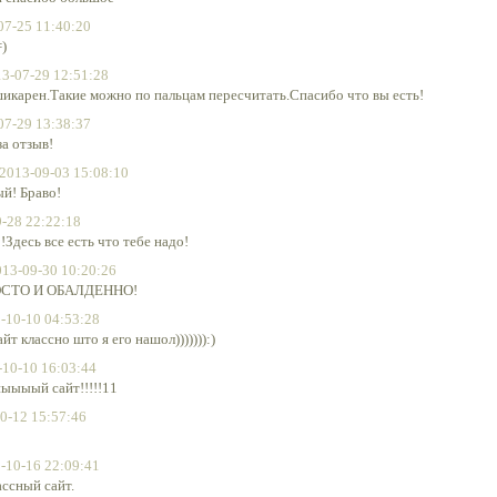
07-25 11:40:20
=)
3-07-29 12:51:28
икарен.Такие можно по пальцам пересчитать.Спасибо что вы есть!
07-29 13:38:37
а отзыв!
2013-09-03 15:08:10
й! Браво!
-28 22:22:18
!Здесь все есть что тебе надо!
013-09-30 10:20:26
ОСТО И ОБАЛДЕННО!
-10-10 04:53:28
йт классно што я его нашол))))))):)
-10-10 16:03:44
ныыыый сайт!!!!!11
0-12 15:57:46
-10-16 22:09:41
ссный сайт.