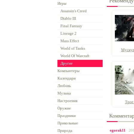
Рекоменду
Игры
Assassin's Creed
Diablo III
Final Fantasy
Lineage 2
Mass Effect
World of Tanks
Мускул
World Of Warcraft
Другие
Компьютеры
Календари
Любовь
Музыка
Настроения
Трое
Оружие
Коммента
Праздники
Прикольные
egorak11
20
Природа