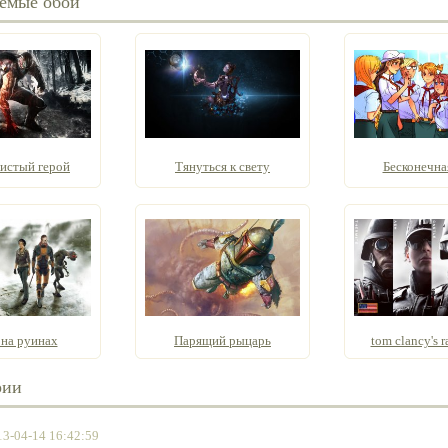
емые обои
истый герой
Тянуться к свету
Бесконечна
 на руинах
Парящий рыцарь
tom clancy's r
рии
13-04-14 16:42:59