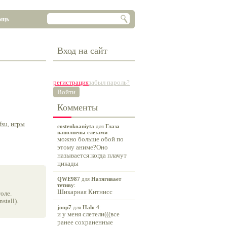
ощь
Вход на сайт
регистрация
забыл пароль?
Войти
Комменты
fsu
,
игры
costenkoaniyta
для
Глаза
наполнены слезами
:
можно больше обой по
этому аниме?Оно
называется:когда плачут
цикады
QWE987
для
Натягивает
тетиву
:
Шикарная Китнисс
оле.
tall).
joop7
для
Halo 4
:
и у меня слетели(((все
ранее сохраненные