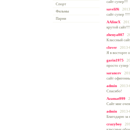
сайт супер!!!
Спорт
saveli9i
2013
Фильмы
сайт супер !!!
Парни
AAlineX
201
крутой сайт!!!
zhenya007
2
Классный сайт
clover
2013-
Я в восторге 
garin1975
2
просто супер !!!
sarancev
201
сайт офигенн
admin
2013-
Спасибо!
Azamat999
Сайт мне очен
admin
2013-
Благодарю за 
crazyboy
20
классные обо