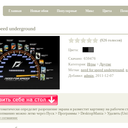
Главная
Новые обои
Популярные
Микс
Цвета
Пом
peed underground
(926 голосов)
Цвета:
Скачано: 659476
Категория:
Игры
>
Другие
Метки:
need for speed underground
,
n
Добавил:
admin
, 2011-12-07
оматически определит разрешение экрана и разместит картинку на рабочем ст
опманию можно легко через Пуск > Программы > DesktopMania > Удалить (Unins
е соглашение