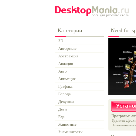
Категории
Need for s
3D
Авторские
Абстракция
Авиация
Авто
Анимация
Графика
Города
Девушки
Дети
Программа авт
Еда
Удалить Дескт
Животные
Пользовательско
Знаменитости