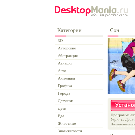
Категории
Сон
3D
Авторские
Абстракция
Авиация
Авто
Анимация
Графика
Города
Девушки
Дети
Программа авт
Еда
Удалить Дескт
Животные
Пользовательско
Знаменитости