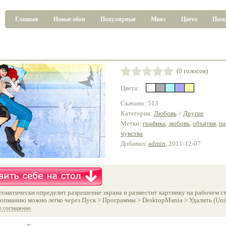
Главная
Новые обои
Популярные
Микс
Цвета
Пом
(0 голосов)
Цвета:
Скачано: 513
Категория:
Любовь
>
Другие
Метки:
графика
,
любовь
,
объятия
,
па
чувства
Добавил:
admin
, 2011-12-07
оматически определит разрешение экрана и разместит картинку на рабочем ст
опманию можно легко через Пуск > Программы > DesktopMania > Удалить (Unins
е соглашение