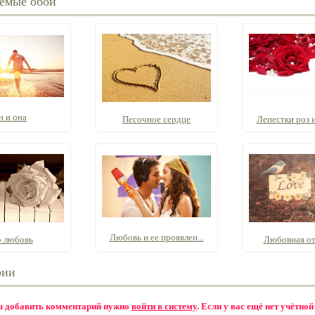
емые обои
н и она
Песочное сердце
Лепестки роз и
Любовь и ее проявлен...
о любовь
Любовная о
рии
бы добавить комментарий нужно
войти в систему
. Если у вас ещё нет учётной