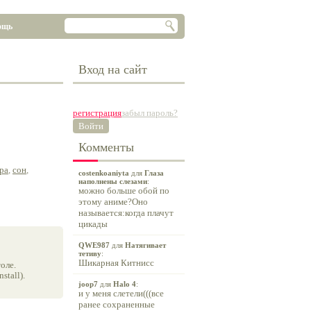
ощь
Вход на сайт
регистрация
забыл пароль?
Войти
Комменты
ра
,
сон
,
costenkoaniyta
для
Глаза
наполнены слезами
:
можно больше обой по
этому аниме?Оно
называется:когда плачут
цикады
QWE987
для
Натягивает
тетиву
:
Шикарная Китнисс
оле.
tall).
joop7
для
Halo 4
:
и у меня слетели(((все
ранее сохраненные