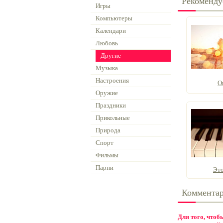
Рекоменду
Игры
Компьютеры
Календари
Любовь
Другие
Музыка
Настроения
О
Оружие
Праздники
Прикольные
Природа
Спорт
Фильмы
Парни
Эт
Коммента
Для того, что