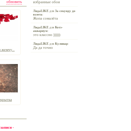
обновить
избранные обои
ЛидаLIKE
для
За секунду до
взлета
:
Жопа сомалёта
ЛидаLIKE
для
Котэ-
аквариум
:
это классно ))))))
ЛидаLIKE
для
Кулинар
:
Да да точно
 жемчу...
ткрытка
 записи -