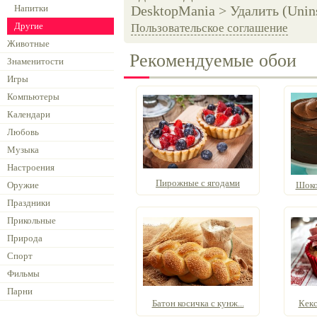
Напитки
DesktopMania > Удалить (Unins
Другие
Пользовательское соглашение
Животные
Рекомендуемые обои
Знаменитости
Игры
Компьютеры
Календари
Любовь
Музыка
Настроения
Пирожные с ягодами
Оружие
Шоко
Праздники
Прикольные
Природа
Спорт
Фильмы
Парни
Батон косичка с кунж...
Кекс