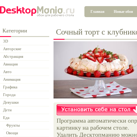
Главная
Новые обои
Категории
Сочный торт с клубник
3D
Авторские
Абстракция
Авиация
Авто
Анимация
Графика
Города
Девушки
Дети
Еда
Программа автоматически опр
Фрукты
картинку на рабочем столе.
Овощи
Удалить Десктопманию можно 