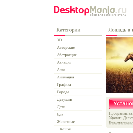
Категории
Лошадь в 
3D
Авторские
Абстракция
Авиация
Авто
Анимация
Графика
Города
Девушки
Дети
Программа авт
Еда
Удалить Дескт
Животные
Пользовательско
Кошки