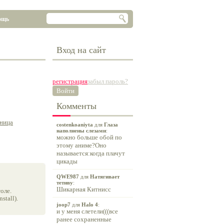
ощь
Вход на сайт
регистрация
забыл пароль?
Войти
Комменты
ница
costenkoaniyta
для
Глаза
наполнены слезами
:
можно больше обой по
этому аниме?Оно
называется:когда плачут
цикады
QWE987
для
Натягивает
тетиву
:
Шикарная Китнисс
оле.
tall).
joop7
для
Halo 4
:
и у меня слетели(((все
ранее сохраненные