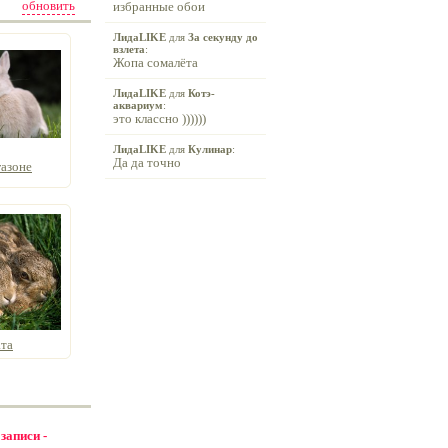
обновить
избранные обои
ЛидаLIKE
для
За секунду до
взлета
:
Жопа сомалёта
ЛидаLIKE
для
Котэ-
аквариум
:
это классно ))))))
ЛидаLIKE
для
Кулинар
:
Да да точно
газоне
та
 записи -