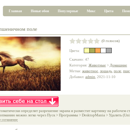
Главная
Новые обои
Популярные
Микс
Цвета
Пом
пшеничном поле
(0 голосов)
Цвета:
Скачано: 47
Категория:
Животные
>
Домашние
Метки:
животное
,
лошадь
,
поле
,
пше
Добавил:
admin
, 2021-11-10
оматически определит разрешение экрана и разместит картинку на рабочем ст
опманию можно легко через Пуск > Программы > DesktopMania > Удалить (Unins
е соглашение