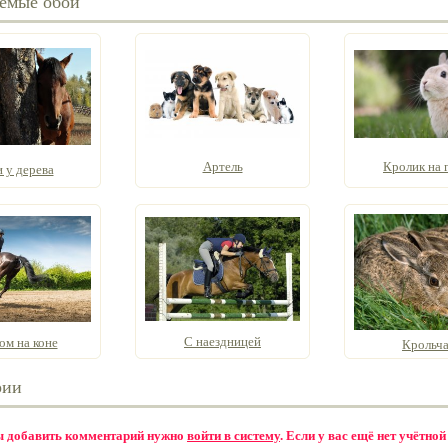
емые обои
Артель
Кролик на 
 у дерева
С наездницей
ом на коне
Крольча
рии
бы добавить комментарий нужно
войти в систему
. Если у вас ещё нет учётной