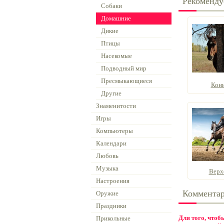
Рекоменду
Собаки
Домашние
Дикие
Птицы
Насекомые
Подводный мир
Пресмыкающиеся
Кони
Другие
Знаменитости
Игры
Компьютеры
Календари
Любовь
Музыка
Верх
Настроения
Коммента
Оружие
Праздники
Для того, что
Прикольные