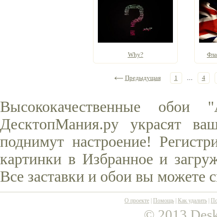
Why?
Фла
Предыдущая
1
...
4
Высококачественные обои 
ДесктопМания.ру украсят ва
поднимут настроение! Регистр
картинки в Избранное и загруж
Все заставки и обои вы можете 
О проекте
|
Помощь
|
Как удалить
|
По
© 2013 Desk