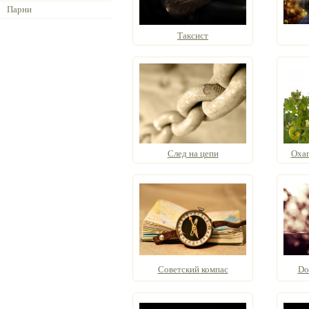
Парни
Таксист
След на цепи
Охап
Советский компас
Do