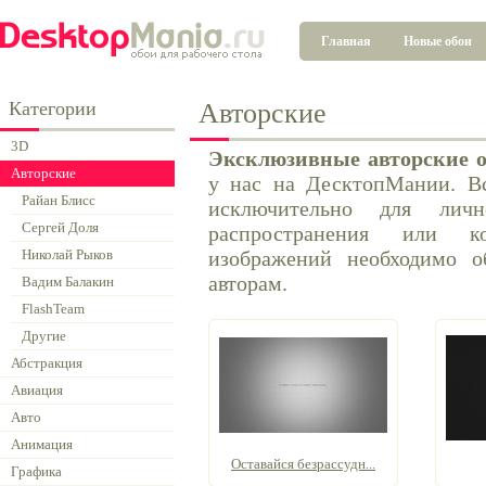
Главная
Новые обои
Категории
Авторские
3D
Эксклюзивные авторские 
Авторские
у нас на ДесктопМании. Вс
Райан Блисс
исключительно для личн
Сергей Доля
распространения или ко
Николай Рыков
изображений необходимо о
авторам.
Вадим Балакин
FlashTeam
Другие
Абстракция
Авиация
Авто
Анимация
Оставайся безрассудн...
Графика