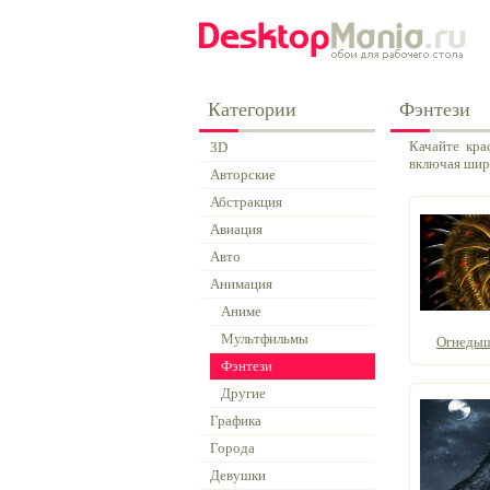
Категории
Фэнтези
Качайте кра
3D
включая шир
Авторские
Абстракция
Авиация
Авто
Анимация
Аниме
Мультфильмы
Огнедыш
Фэнтези
Другие
Графика
Города
Девушки