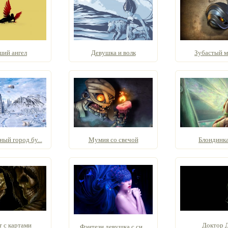
ший ангел
Девушка и волк
Зубастый м
ый город бу...
Мумия со свечой
Блондинка
т с картами
Доктор 
Фэнтези девушка с си...