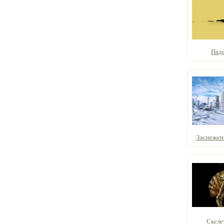
Пад
Заснеженн
Скеле