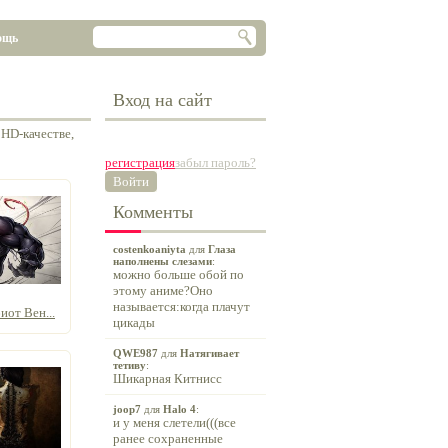
ощь
Вход на сайт
HD-качестве,
регистрация
забыл пароль?
Войти
Комменты
costenkoaniyta
для
Глаза
наполнены слезами
:
можно больше обой по
этому аниме?Оно
называется:когда плачут
от Вен...
цикады
QWE987
для
Натягивает
тетиву
:
Шикарная Китнисс
joop7
для
Halo 4
:
и у меня слетели(((все
ранее сохраненные