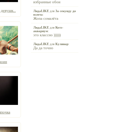
избранные обои
девушк...
ЛидаLIKE
для
За секунду до
взлета
:
Жопа сомалёта
ЛидаLIKE
для
Котэ-
аквариум
:
это классно ))))))
ЛидаLIKE
для
Кулинар
:
Да да точно
воин
мпочка