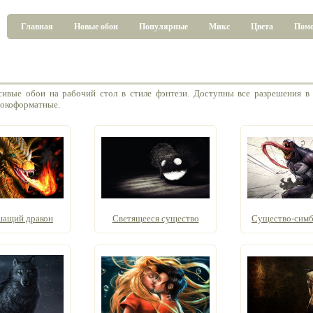
Главная
Новые обои
Популярные
Микс
Цвета
Пом
сивые обои на рабочий стол в стиле фэнтези. Доступны все разрешения в 
окоформатные.
ащий дракон
Светящееся существо
Существо-симби