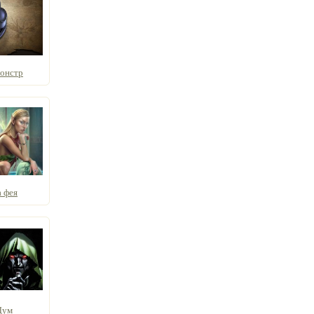
онстр
 фея
Дум