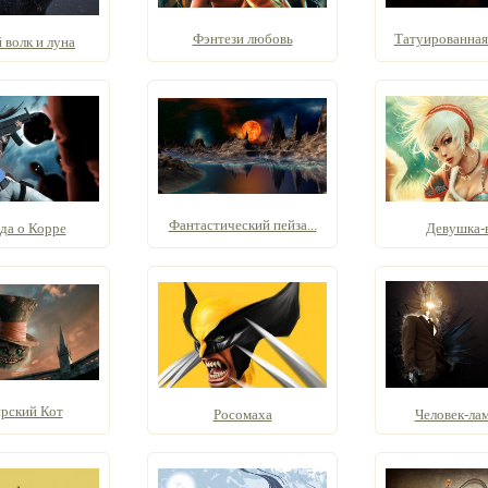
Фэнтези любовь
Татуированная 
 волк и луна
Фантастический пейза...
да о Корре
Девушка-
рский Кот
Росомаха
Человек-ла